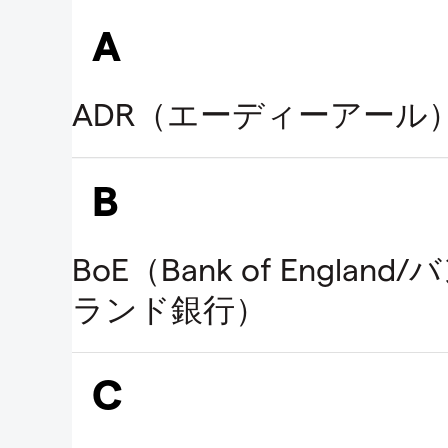
A
B
C