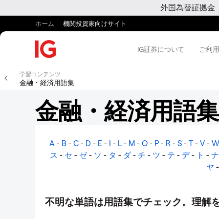
外国為替証拠金
ホーム
機関投資家向けサイト
IG証券について
ご利
学習コンテンツ
金融・経済用語集
金融・経済用語集
A
-
B
-
C
-
D
-
E
-
I
-
L
-
M
-
O
-
P
-
R
-
S
-
T
-
V
-
ス
-
セ
-
ゼ
-
ソ
-
タ
-
ダ
-
チ
-
ツ
-
テ
-
デ
-
ト
-
ナ
ヤ
不明な単語は用語集でチェック。理解