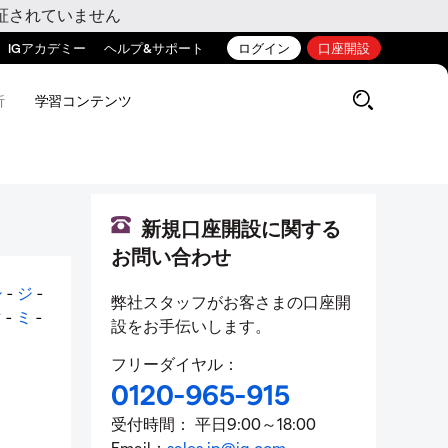
証されていません
IGアカデミー
ヘルプ&サポート
ログイン
口座開設
析
学習コンテンツ
新規口座開設に関する
お問い合わせ
シ
-
ジ
-
弊社スタッフがお客さまの口座開
マ
-
ミ
-
設をお手伝いします。
フリーダイヤル：
0120-965-915
受付時間： 平日9:00～18:00
Email：
sales.jp@ig.com