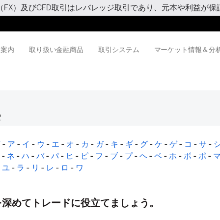
（FX）及びCFD取引はレバレッジ取引であり、元本や利益が保
用案内
取り扱い金融商品
取引システム
マーケット情報＆分
W
-
ア
-
イ
-
ウ
-
エ
-
オ
-
カ
-
ガ
-
キ
-
ギ
-
グ
-
ケ
-
ゲ
-
コ
-
サ
-
-
ネ
-
ハ
-
バ
-
パ
-
ヒ
-
ピ
-
フ
-
ブ
-
プ
-
ヘ
-
ベ
-
ホ
-
ボ
-
ポ
-
-
ユ
-
ラ
-
リ
-
レ
-
ロ
-
ワ
を深めてトレードに役立てましょう。