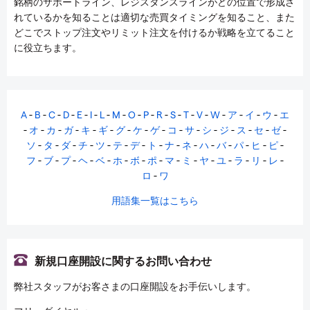
銘柄のサポートライン、レジスタンスラインがどの位置で形成さ
れているかを知ることは適切な売買タイミングを知ること、また
どこでストップ注文やリミット注文を付けるか戦略を立てること
に役立ちます。
A
-
B
-
C
-
D
-
E
-
I
-
L
-
M
-
O
-
P
-
R
-
S
-
T
-
V
-
W
-
ア
-
イ
-
ウ
-
エ
-
オ
-
カ
-
ガ
-
キ
-
ギ
-
グ
-
ケ
-
ゲ
-
コ
-
サ
-
シ
-
ジ
-
ス
-
セ
-
ゼ
-
ソ
-
タ
-
ダ
-
チ
-
ツ
-
テ
-
デ
-
ト
-
ナ
-
ネ
-
ハ
-
バ
-
パ
-
ヒ
-
ピ
-
フ
-
ブ
-
プ
-
ヘ
-
ベ
-
ホ
-
ボ
-
ポ
-
マ
-
ミ
-
ヤ
-
ユ
-
ラ
-
リ
-
レ
-
ロ
-
ワ
用語集一覧はこちら
新規口座開設に関するお問い合わせ
弊社スタッフがお客さまの口座開設をお手伝いします。