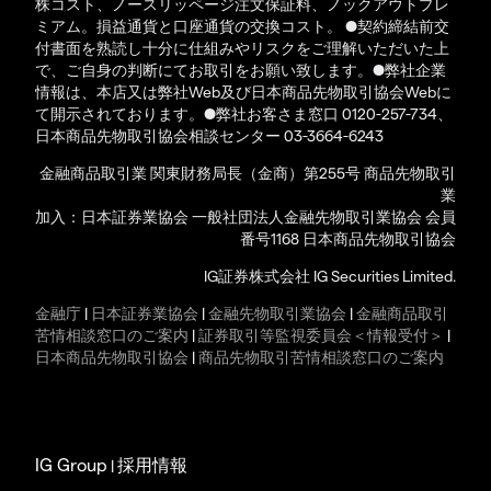
株コスト、ノースリッページ注文保証料、ノックアウトプレ
ミアム。損益通貨と口座通貨の交換コスト。 ●契約締結前交
付書面を熟読し十分に仕組みやリスクをご理解いただいた上
で、ご自身の判断にてお取引をお願い致します。●弊社企業
情報は、本店又は弊社Web及び日本商品先物取引協会Webに
て開示されております。●弊社お客さま窓口 0120-257-734、
日本商品先物取引協会相談センター 03-3664-6243
金融商品取引業 関東財務局長（金商）第255号 商品先物取引
業
加入：日本証券業協会 一般社団法人金融先物取引業協会 会員
番号1168 日本商品先物取引協会
IG証券株式会社 IG Securities Limited.
金融庁
|
日本証券業協会
|
金融先物取引業協会
|
金融商品取引
苦情相談窓口のご案内
|
証券取引等監視委員会＜情報受付＞
|
日本商品先物取引協会
|
商品先物取引苦情相談窓口のご案内
IG Group
採用情報
|