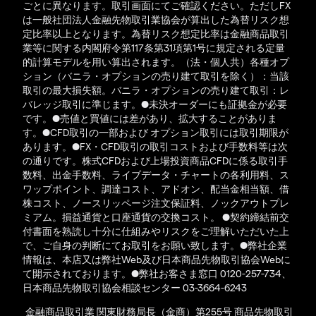
ごとに異なります。取引画面にてご確認ください。ただしFX
は一般社団法人金融先物取引業協会が算出した為替リスク想
定比率以上となります。為替リスク想定比率は金融商品取引
業等に関する内閣府令第117条第31項第1号に規定される定量
的計算モデルを用い算出されます。（法・個人共）各種オプ
ション（バニラ・オプションの売り建て取引を除く）：当該
取引の最大損失額。バニラ・オプションの売り建て取引：レ
バレッジ取引に準じます。●未決オーダーにも証拠金が必要
です。●売値と買値には差があり、拡大することがありま
す。●CFD取引の一部および オプション取引には取引期限が
あります。●FX・CFD取引の取引コストおよび手数料等は次
の通りです。株式CFDおよび上場投資商品CFDに係る取引手
数料、出金手数料、ライブデータ・チャートの各利用料、ス
ワップポイント、調達コスト、アドオン、配当金相当額、借
株コスト、ノースリッページ注文保証料、ノックアウトプレ
ミアム。損益通貨と口座通貨の交換コスト。 ●契約締結前交
付書面を熟読し十分に仕組みやリスクをご理解いただいた上
で、ご自身の判断にてお取引をお願い致します。●弊社企業
情報は、本店又は弊社Web及び日本商品先物取引協会Webに
て開示されております。●弊社お客さま窓口 0120-257-734、
日本商品先物取引協会相談センター 03-3664-6243
金融商品取引業 関東財務局長（金商）第255号 商品先物取引