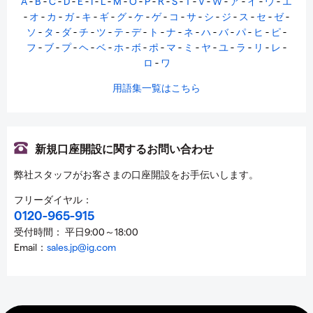
A
-
B
-
C
-
D
-
E
-
I
-
L
-
M
-
O
-
P
-
R
-
S
-
T
-
V
-
W
-
ア
-
イ
-
ウ
-
エ
-
オ
-
カ
-
ガ
-
キ
-
ギ
-
グ
-
ケ
-
ゲ
-
コ
-
サ
-
シ
-
ジ
-
ス
-
セ
-
ゼ
-
ソ
-
タ
-
ダ
-
チ
-
ツ
-
テ
-
デ
-
ト
-
ナ
-
ネ
-
ハ
-
バ
-
パ
-
ヒ
-
ピ
-
フ
-
ブ
-
プ
-
ヘ
-
ベ
-
ホ
-
ボ
-
ポ
-
マ
-
ミ
-
ヤ
-
ユ
-
ラ
-
リ
-
レ
-
ロ
-
ワ
用語集一覧はこちら
新規口座開設に関するお問い合わせ
弊社スタッフがお客さまの口座開設をお手伝いします。
フリーダイヤル：
0120-965-915
受付時間： 平日9:00～18:00
Email：
sales.jp@ig.com