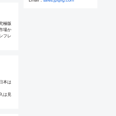
究極版
市場か
ンフレ
日本は
入は見