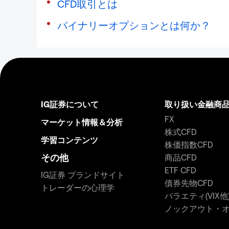
CFD取引とは
バイナリーオプションとは何か？
IG証券について
取り扱い金融商
FX
マーケット情報＆分析
株式CFD
学習コンテンツ
株価指数CFD
その他
商品CFD
ETF CFD
IG証券 ブランドサイト
債券先物CFD
トレーダーの心理学
バラエティ(VIX他
ノックアウト・