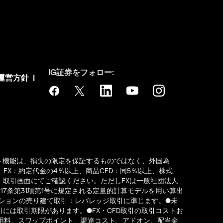
IG証券をフォロー:
運営方針
|
ット機能は、損失の限定を保証するものではなく、外国為
X：約定代金の4％以上、商品CFD：同5％以上、株式
ます。取引画面にてご確認ください。ただしFXは一般社団法人
7条第31項第1号に規定される定量的計算モデルを用い算出
ションの売り建て取引：レバレッジ取引に準じます。●未
には取引期限があります。●FX・CFD取引の取引コストお
利用料、スワップポイント、調達コスト、アドオン、配当金