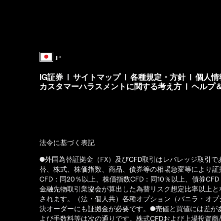
IG証券
|
サイトマップ
|
各種規定・方針
|
個人情
カスタマーハラスメントに関する考え方
|
ヘルプ
法令に基づく表記
●外国為替証拠金（FX）及びCFD取引はレバレッジ取引
替、株式、株価指数、商品、債券等の相場急変等により証拠
CFD：同20％以上、株価指数CFD：同10％以上、債券
金融先物取引業協会が算出した為替リスク想定比率以上とな
されます。（法・個人共）各種オプション（バニラ・オプ
決オーダーにも証拠金が必要です。●売値と買値には差があ
よび手数料等は次の通りです。株式CFDおよび上場投資