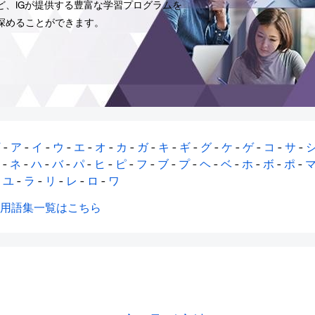
、IGが提供する豊富な学習プログラムを
深めることができます。
W
-
ア
-
イ
-
ウ
-
エ
-
オ
-
カ
-
ガ
-
キ
-
ギ
-
グ
-
ケ
-
ゲ
-
コ
-
サ
-
-
ネ
-
ハ
-
バ
-
パ
-
ヒ
-
ピ
-
フ
-
ブ
-
プ
-
ヘ
-
ベ
-
ホ
-
ボ
-
ポ
-
-
ユ
-
ラ
-
リ
-
レ
-
ロ
-
ワ
用語集一覧はこちら