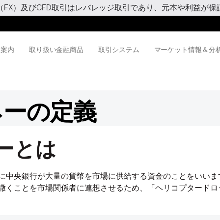
（FX）及びCFD取引はレバレッジ取引であり、元本や利益が保
用案内
取り扱い金融商品
取引システム
マーケット情報＆分
ネーの定義
ーとは
に中央銀行が大量の貨幣を市場に供給する資金のことをいいま
撒くことを市場関係者に連想させるため、「ヘリコプタードロ