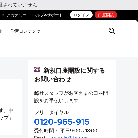
証されていません
IGアカデミー
ヘルプ&サポート
ログイン
口座開設
析
学習コンテンツ
新規口座開設に関する
お問い合わせ
弊社スタッフがお客さまの口座開
設をお手伝いします。
す。中
フリーダイヤル：
ップ」
0120-965-915
受付時間： 平日9:00～18:00
Email：
sales.jp@ig.com