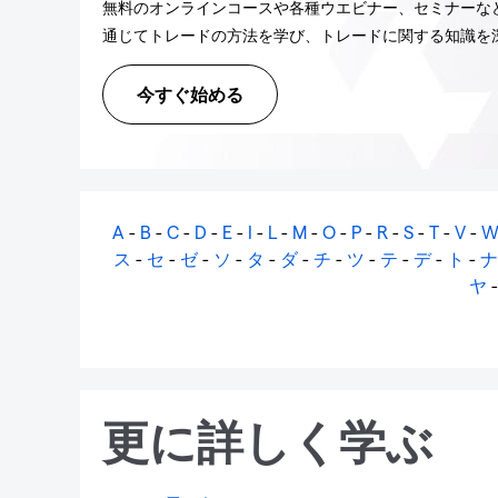
無料のオンラインコースや各種ウエビナー、セミナーなど
通じてトレードの方法を学び、トレードに関する知識を
今すぐ始める
A
-
B
-
C
-
D
-
E
-
I
-
L
-
M
-
O
-
P
-
R
-
S
-
T
-
V
-
ス
-
セ
-
ゼ
-
ソ
-
タ
-
ダ
-
チ
-
ツ
-
テ
-
デ
-
ト
-
ナ
ヤ
更に詳しく学ぶ