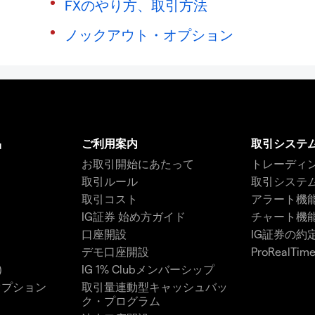
FXのやり方、取引方法
ノックアウト・オプション
品
ご利用案内
取引システ
お取引開始にあたって
トレーディ
取引ルール
取引システ
取引コスト
アラート機
IG証券 始め方ガイド
チャート機
口座開設
IG証券の約
デモ口座開設
ProRealT
)
IG 1% Clubメンバーシップ
オプション
取引量連動型キャッシュバッ
ク・プログラム