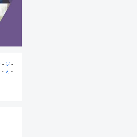
シ
-
ジ
-
マ
-
ミ
-