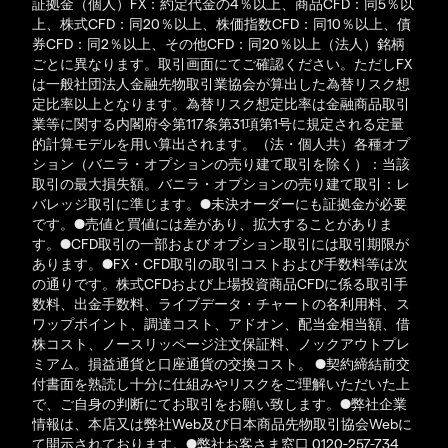
証拠金（個人）FX：約定代金の4％以上、商品CFD：同5％以
上、株式CFD：同20％以上、株価指数CFD：同10％以上、債
券CFD：同2％以上、その他CFD：同20％以上（法人）銘柄
ごとに異なります。取引画面にてご確認ください。ただしFX
は一般社団法人金融先物取引業協会が算出した為替リスク想
定比率以上となります。為替リスク想定比率は金融商品取引
業等に関する内閣府令第117条第31項第1号に規定される定量
的計算モデルを用い算出されます。（法・個人共）各種オプ
ション（バニラ・オプションの売り建て取引を除く）：当該
取引の最大損失額。バニラ・オプションの売り建て取引：レ
バレッジ取引に準じます。●未決オーダーにも証拠金が必要
です。●売値と買値には差があり、拡大することがありま
す。●CFD取引の一部および オプション取引には取引期限が
あります。●FX・CFD取引の取引コストおよび手数料等は次
の通りです。株式CFDおよび上場投資商品CFDに係る取引手
数料、出金手数料、ライブデータ・チャートの各利用料、ス
ワップポイント、調達コスト、アドオン、配当金相当額、借
株コスト、ノースリッページ注文保証料、ノックアウトプレ
ミアム。損益通貨と口座通貨の交換コスト。 ●契約締結前交
付書面を熟読し十分に仕組みやリスクをご理解いただいた上
で、ご自身の判断にてお取引をお願い致します。●弊社企業
情報は、本店又は弊社Web及び日本商品先物取引協会Webに
て開示されております。●弊社お客さま窓口 0120-257-734、