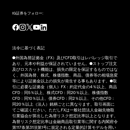
IG証券をフォロー:
法令に基づく表記
●外国為替証拠金（FX）及びCFD取引はレバレッジ取引で
あり、元本や利益が保証されていません。●ストップ注文
及びロスカット機能は、損失の限定を保証するものではな
く、外国為替、株式、株価指数、商品、債券等の相場急変
等により証拠金以上の損失が発生する事もあります。●取
引に必要な証拠金（個人）FX：約定代金の4％以上、商品
CFD：同5％以上、株式CFD：同20％以上、株価指数
CFD：同10％以上、債券CFD：同2％以上、その他CFD：
同20％以上（法人）銘柄ごとに異なります。取引画面に
てご確認ください。ただしFXは一般社団法人金融先物取
引業協会が算出した為替リスク想定比率以上となります。
為替リスク想定比率は金融商品取引業等に関する内閣府令
第117条第31項第1号に規定される定量的計算モデルを用い