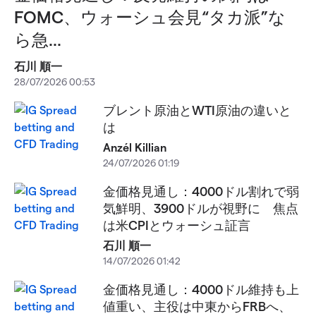
FOMC、ウォーシュ会見“タカ派”な
ら急...
石川 順一
28/07/2026 00:53
ブレント原油とWTI原油の違いと
は
Anzél Killian
24/07/2026 01:19
金価格見通し：4000ドル割れで弱
気鮮明、3900ドルが視野に 焦点
は米CPIとウォーシュ証言
石川 順一
14/07/2026 01:42
金価格見通し：4000ドル維持も上
値重い、主役は中東からFRBへ、