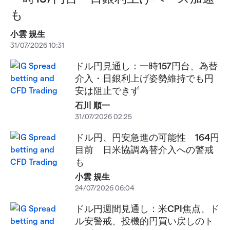
も
小雲 規生
31/07/2026 10:31
ドル円見通し：一時157円台、為替
介入・日銀利上げ姿勢維持でも円
安は阻止できず
石川 順一
31/07/2026 02:25
ドル円、円安急進の可能性 164円
目前 日米協調為替介入への警戒
も
小雲 規生
24/07/2026 06:04
ドル円週間見通し：米CPI焦点、ド
ル安警戒、投機的円買い戻しのト