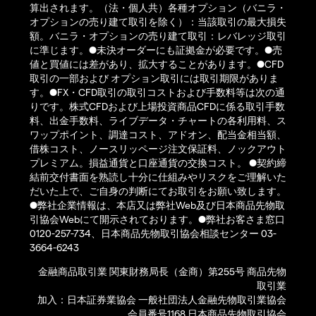
算出されます。（法・個人共）各種オプション（バニラ・
オプションの売り建て取引を除く）：当該取引の最大損失
額。バニラ・オプションの売り建て取引：レバレッジ取引
に準じます。●未決オーダーにも証拠金が必要です。●売
値と買値には差があり、拡大することがあります。●CFD
取引の一部および オプション取引には取引期限がありま
す。●FX・CFD取引の取引コストおよび手数料等は次の通
りです。株式CFDおよび上場投資商品CFDに係る取引手数
料、出金手数料、ライブデータ・チャートの各利用料、ス
ワップポイント、調達コスト、アドオン、配当金相当額、
借株コスト、ノースリッページ注文保証料、ノックアウト
プレミアム。損益通貨と口座通貨の交換コスト。 ●契約締
結前交付書面を熟読し十分に仕組みやリスクをご理解いた
だいた上で、ご自身の判断にてお取引をお願い致します。
●弊社企業情報は、本店又は弊社Web及び日本商品先物取
引協会Webにて開示されております。●弊社お客さま窓口
0120-257-734、日本商品先物取引協会相談センター 03-
3664-6243
金融商品取引業 関東財務局長（金商）第255号 商品先物
取引業
加入：日本証券業協会 一般社団法人金融先物取引業協会
会員番号1168 日本商品先物取引協会