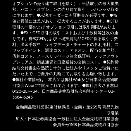
オプションの売り建て取引を除く）：当該取引の最大損失
額。バニラ・オプションの売り建て取引：レバレッジ取引
に準じます。●未決オーダーにも証拠金が必要です。●売
値と買値には差があり、拡大することがあります。●CFD
取引の一部および オプション取引には取引期限がありま
す。●FX・CFD取引の取引コストおよび手数料等は次の通
りです。株式CFDおよび上場投資商品CFDに係る取引手数
料、出金手数料、ライブデータ・チャートの各利用料、ス
ワップポイント、調達コスト、アドオン、配当金相当額、
借株コスト、ノースリッページ注文保証料、ノックアウト
プレミアム。損益通貨と口座通貨の交換コスト。 ●契約締
結前交付書面を熟読し十分に仕組みやリスクをご理解いた
だいた上で、ご自身の判断にてお取引をお願い致します。
●弊社企業情報は、本店又は弊社Web及び日本商品先物取
引協会Webにて開示されております。●弊社お客さま窓口
0120-257-734、日本商品先物取引協会相談センター 03-
3664-6243
金融商品取引業 関東財務局長（金商）第255号 商品先物
取引業
加入：日本証券業協会 一般社団法人金融先物取引業協会
会員番号1168 日本商品先物取引協会