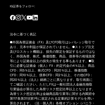
IG証券をフォロー:
法令に基づく表記
●外国為替証拠金（FX）及びCFD取引はレバレッジ取引で
あり、元本や利益が保証されていません。●ストップ注文
及びロスカット機能は、損失の限定を保証するものではな
く、外国為替、株式、株価指数、商品、債券等の相場急変
等により証拠金以上の損失が発生する事もあります。●取
引に必要な証拠金（個人）FX：約定代金の4％以上、商品
CFD：同5％以上、株式CFD：同20％以上、株価指数
CFD：同10％以上、債券CFD：同2％以上、その他CFD：
同20％以上（法人）銘柄ごとに異なります。取引画面に
てご確認ください。ただしFXは一般社団法人金融先物取
引業協会が算出した為替リスク想定比率以上となります。
為替リスク想定比率は金融商品取引業等に関する内閣府令
第117条第31項第1号に規定される定量的計算モデルを用い
算出されます。（法・個人共）各種オプション（バニラ・