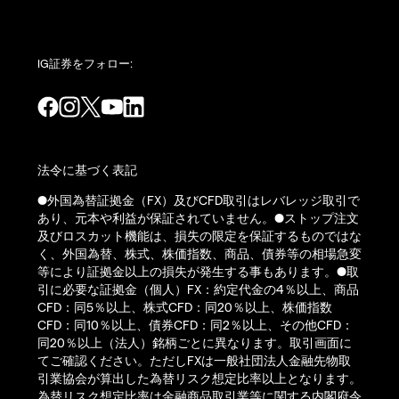
IG証券をフォロー:
法令に基づく表記
●外国為替証拠金（FX）及びCFD取引はレバレッジ取引で
あり、元本や利益が保証されていません。●ストップ注文
及びロスカット機能は、損失の限定を保証するものではな
く、外国為替、株式、株価指数、商品、債券等の相場急変
等により証拠金以上の損失が発生する事もあります。●取
引に必要な証拠金（個人）FX：約定代金の4％以上、商品
CFD：同5％以上、株式CFD：同20％以上、株価指数
CFD：同10％以上、債券CFD：同2％以上、その他CFD：
同20％以上（法人）銘柄ごとに異なります。取引画面に
てご確認ください。ただしFXは一般社団法人金融先物取
引業協会が算出した為替リスク想定比率以上となります。
為替リスク想定比率は金融商品取引業等に関する内閣府令