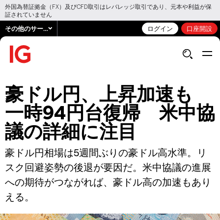
外国為替証拠金（FX）及びCFD取引はレバレッジ取引であり、元本や利益が保
証されていません
その他のサービス
ログイン
口座開設
豪ドル円、上昇加速も
一時94円台復帰 米中協
議の詳細に注目
豪ドル円相場は5週間ぶりの豪ドル高水準。リ
スク回避姿勢の後退が要因だ。米中協議の進展
への期待がつながれば、豪ドル高の加速もあり
える。