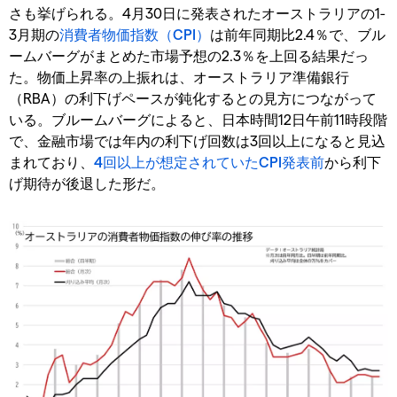
さも挙げられる。4月30日に発表されたオーストラリアの1-
3月期の
消費者物価指数（CPI）
は前年同期比2.4％で、ブル
ームバーグがまとめた市場予想の2.3％を上回る結果だっ
た。物価上昇率の上振れは、オーストラリア準備銀行
（RBA）の利下げペースが鈍化するとの見方につながって
いる。ブルームバーグによると、日本時間12日午前11時段階
で、金融市場では年内の利下げ回数は3回以上になると見込
まれており、
4回以上が想定されていたCPI発表前
から利下
げ期待が後退した形だ。