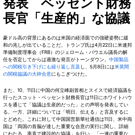
発表 ベッセント財務
長官「生産的」な協議
豪ドル高の背景にあるのは米国の経済面での強硬姿勢に緩
和の兆しが出ていることだ。トランプ氏は4月22日に米連邦
準備制度理事会（FRB）のジェローム・パウエル議長の解
任を否定してからは過激な発言がトーンダウン。
中国製品
への関税引き下げにも繰り返し言及
し、5月8日には
米英間
の関税協議の大枠合意
にもこぎつけた。
また、10、11日に中国の何立峰副首相とスイスで経済協議を
行ったスコット・ベッセント財務長官は11日にホワイトハウ
スを通じて「協議は生産的だった」との声明を発表してい
る。一方、詳細については「明日、伝える」と言及するに
とどめた。これに対して中国国営新華社通信は11日、米中両
国は「両国の首脳が達した重要な合意の実行に関し、詳細
にわたる、率直で建設的な協議」を行い、「一連の重要な