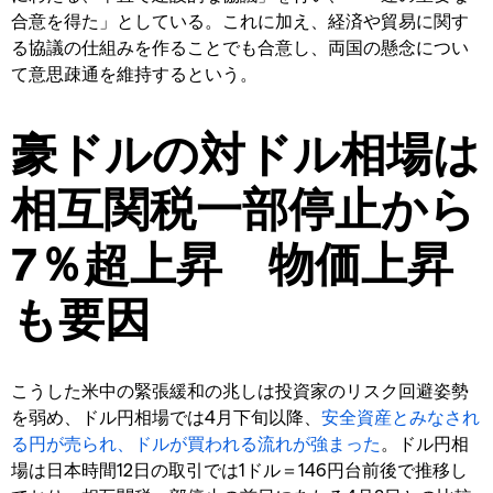
合意を得た」としている。これに加え、経済や貿易に関す
る協議の仕組みを作ることでも合意し、両国の懸念につい
て意思疎通を維持するという。
豪ドルの対ドル相場は
相互関税一部停止から
7％超上昇 物価上昇
も要因
こうした米中の緊張緩和の兆しは投資家のリスク回避姿勢
を弱め、ドル円相場では4月下旬以降、
安全資産とみなされ
る円が売られ、ドルが買われる流れが強まった
。ドル円相
場は日本時間12日の取引では1ドル＝146円台前後で推移し