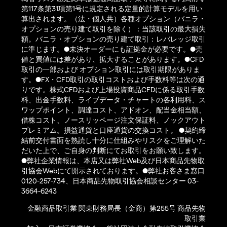
第117条第31項第1号に規定される定量的計算モデルを用い
算出されます。（法・個人共）各種オプション（バニラ・
オプションの売り建て取引を除く）：当該取引の最大損失
額。バニラ・オプションの売り建て取引：レバレッジ取引
に準じます。●未決オーダーにも証拠金が必要です。●売
値と買値には差があり、拡大することがあります。●CFD
取引の一部および オプション取引には取引期限がありま
す。●FX・CFD取引の取引コストおよび手数料等は次の通
りです。株式CFDおよび上場投資商品CFDに係る取引手数
料、出金手数料、ライブデータ・チャートの各利用料、ス
ワップポイント、調達コスト、アドオン、配当金相当額、
借株コスト、ノースリッページ注文保証料、ノックアウト
プレミアム。損益通貨と口座通貨の交換コスト。 ●契約締
結前交付書面を熟読し十分に仕組みやリスクをご理解いた
だいた上で、ご自身の判断にてお取引をお願い致します。
●弊社企業情報は、本店又は弊社Web及び日本商品先物取
引協会Webにて開示されております。●弊社お客さま窓口
0120-257-734、日本商品先物取引協会相談センター 03-
3664-6243
金融商品取引業 関東財務局長（金商）第255号 商品先物
取引業