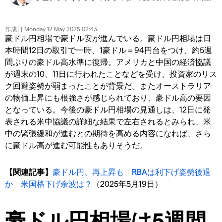
作成日
Monday 12 May 2025 02:43
豪ドル円相場で豪ドル安が進んでいる。豪ドル円相場は日
本時間12日の取引で一時、1豪ドル＝94円台をつけ、約5週
間ぶりの豪ドル高水準に復帰。アメリカと中国の経済協議
が週末の10、11日に行われたことなどを受け、投資家のリス
ク回避姿勢が弱まったことが背景だ。またオーストラリア
の物価上昇にも根強さが感じられており、豪ドル高の要因
となっている。今後の豪ドル円相場の見通しは、12日に発
表される米中協議の詳細な結果で左右されるとみられ、米
中の緊張緩和が進むとの期待を高める内容になれば、さら
に豪ドル高が進む可能性もありそうだ。
【関連記事】
豪ドル円、再上昇も RBAは利下げ姿勢後退
か 米国格下げ余波は？
（2025年5月19日）
豪ドル円相場は5週間