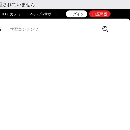
証されていません
IGアカデミー
ヘルプ&サポート
ログイン
口座開設
析
学習コンテンツ