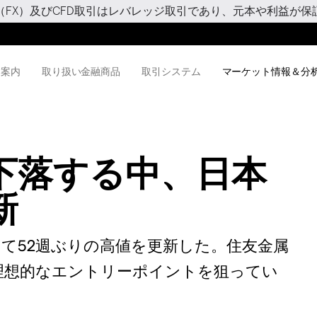
（FX）及びCFD取引はレバレッジ取引であり、元本や利益が保
用案内
取り扱い金融商品
取引システム
マーケット情報＆分
下落する中、日本
新
て52週ぶりの高値を更新した。住友金属
理想的なエントリーポイントを狙ってい