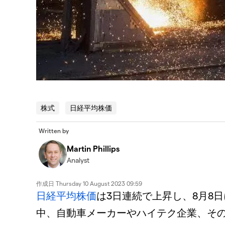
株式
日経平均株価
Written by
Martin Phillips
Analyst
作成日
Thursday 10 August 2023 09:59
日経平均株価
は3日連続で上昇し、8月8
中、自動車メーカーやハイテク企業、そ