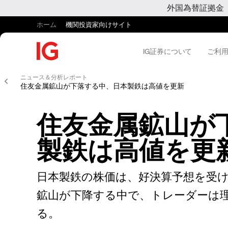
外国為替証拠金
ホーム
機関投資家向けサイト
IG証券について
ご利
ニュース＆分析レポート
住友金属鉱山が下落する中、日本製鉄は高値を更新
住友金属鉱山が
製鉄は高値を更
日本製鉄の株価は、好決算予想を受け
鉱山が下降する中で、トレーダーは
る。