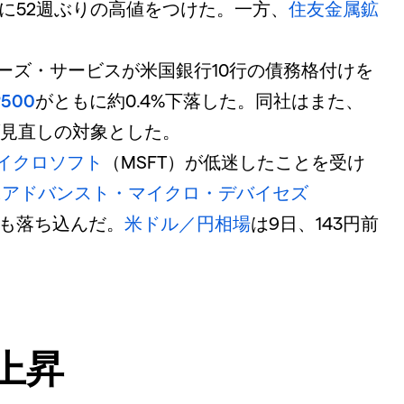
けに52週ぶりの高値をつけた。一方、
住友金属鉱
。
ーズ・サービスが米国銀行10行の債務格付けを
P500
がともに約0.4%下落した。同社はまた、
げ見直しの対象とした。
イクロソフト
（MSFT）が低迷したことを受け
に
アドバンスト・マイクロ・デバイセズ
株も落ち込んだ。
米ドル／円相場
は9日、143円前
上昇