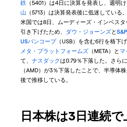
鉄
（5401）は4日に決算を発表し、週明
山
（5713）は決算発表後に低迷している
米国では8日、ムーディーズ・インベスタ
引き下げたため、
ダウ・ジョーンズ
と
S&
USバンコープ
（USB）を含む6行を格下
メタ・プラットフォームズ
（META）と
マ
て、
ナスダック
は0.79％下落した。さら
（AMD）が3％下落したことで、半導体
後で推移している。
日本株は3日連続で