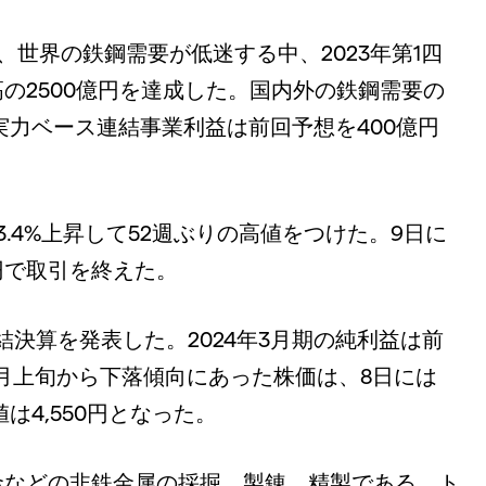
、世界の鉄鋼需要が低迷する中、2023年第1四
の2500億円を達成した。国内外の鉄鋼需要の
実力ベース連結事業利益は前回予想を400億円
.4%上昇して52週ぶりの高値をつけた。9日に
9円で取引を終えた。
結決算を発表した。2024年3月期の純利益は前
8月上旬から下落傾向にあった株価は、8日には
値は4,550円となった。
金などの非鉄金属の採掘、製錬、精製である。ト