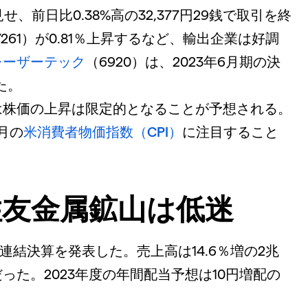
前日比0.38%高の32,377円29銭で取引を終
7261）が0.81％上昇するなど、輸出企業は好調
レーザーテック
（6920）は、2023年6月期の決
た。
は株価の上昇は限定的となることが予想される。
月の
米消費者物価指数（CPI）
に注目すること
住友金属鉱山は低迷
の連結決算を発表した。売上高は14.6％増の2兆
円だった。2023年度の年間配当予想は10円増配の