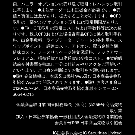
額。バニラ・オプションの売り建て取引：レバレッジ取引
に準じます。●未決オーダーにも証拠金が必要です。●売
値と買値には差があり、拡大することがあります。●CFD
取引の一部および オプション取引には取引期限がありま
す。●FX・CFD取引の取引コストおよび手数料等は次の通
りです。株式CFDおよび上場投資商品CFDに係る取引手数
料、出金手数料、ライブデータ・チャートの各利用料、ス
ワップポイント、調達コスト、アドオン、配当金相当額、
借株コスト、ノースリッページ注文保証料、ノックアウト
プレミアム。損益通貨と口座通貨の交換コスト。 ●契約締
結前交付書面を熟読し十分に仕組みやリスクをご理解いた
だいた上で、ご自身の判断にてお取引をお願い致します。
●弊社企業情報は、本店又は弊社Web及び日本商品先物取
引協会Webにて開示されております。●弊社お客さま窓口
0120-257-734、日本商品先物取引協会相談センター 03-
3664-6243
金融商品取引業 関東財務局長（金商）第255号 商品先物
取引業
加入：日本証券業協会 一般社団法人金融先物取引業協会
会員番号1168 日本商品先物取引協会
IG証券株式会社 IG Securities Limited.