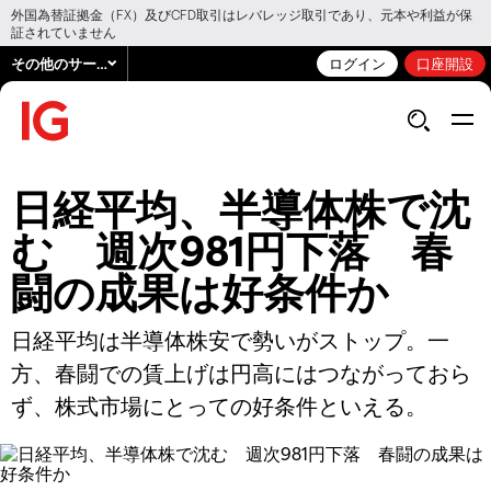
外国為替証拠金（FX）及びCFD取引はレバレッジ取引であり、元本や利益が保
証されていません
その他のサービス
ログイン
口座開設
日経平均、半導体株で沈
む 週次981円下落 春
闘の成果は好条件か
日経平均は半導体株安で勢いがストップ。一
方、春闘での賃上げは円高にはつながっておら
ず、株式市場にとっての好条件といえる。