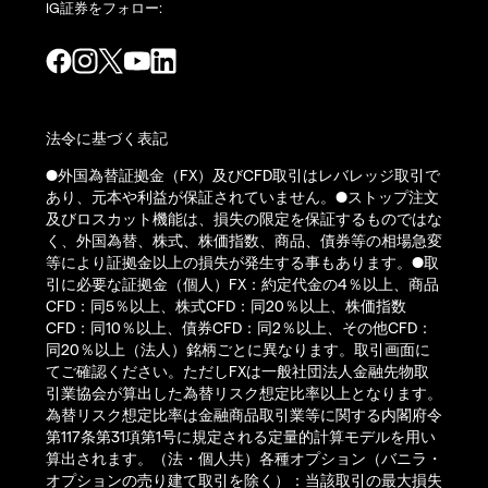
IG証券をフォロー:
法令に基づく表記
●外国為替証拠金（FX）及びCFD取引はレバレッジ取引で
あり、元本や利益が保証されていません。●ストップ注文
及びロスカット機能は、損失の限定を保証するものではな
く、外国為替、株式、株価指数、商品、債券等の相場急変
等により証拠金以上の損失が発生する事もあります。●取
引に必要な証拠金（個人）FX：約定代金の4％以上、商品
CFD：同5％以上、株式CFD：同20％以上、株価指数
CFD：同10％以上、債券CFD：同2％以上、その他CFD：
同20％以上（法人）銘柄ごとに異なります。取引画面に
てご確認ください。ただしFXは一般社団法人金融先物取
引業協会が算出した為替リスク想定比率以上となります。
為替リスク想定比率は金融商品取引業等に関する内閣府令
第117条第31項第1号に規定される定量的計算モデルを用い
算出されます。（法・個人共）各種オプション（バニラ・
オプションの売り建て取引を除く）：当該取引の最大損失