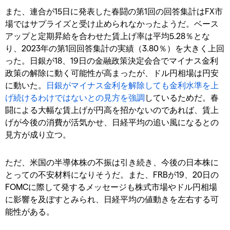
また、連合が15日に発表した春闘の第1回の回答集計はFX市
場ではサプライズと受け止められなかったようだ。ベース
アップと定期昇給を合わせた賃上げ率は平均5.28％とな
り、2023年の第1回回答集計の実績（3.80％）を大きく上回
った。日銀が18、19日の金融政策決定会合でマイナス金利
政策の解除に動く可能性が高まったが、ドル円相場は円安
に動いた。
日銀がマイナス金利を解除しても金利水準を上
げ続けるわけではないとの見方を強調
しているためだ。春
闘による大幅な賃上げが円高を招かないのであれば、賃上
げが今後の消費が活気かせ、日経平均の追い風になるとの
見方が成り立つ。
ただ、米国の半導体株の不振は引き続き、今後の日本株に
とっての不安材料になりそうだ。また、FRBが19、20日の
FOMCに際して発するメッセージも株式市場やドル円相場
に影響を及ぼすとみられ、日経平均の値動きを左右する可
能性がある。