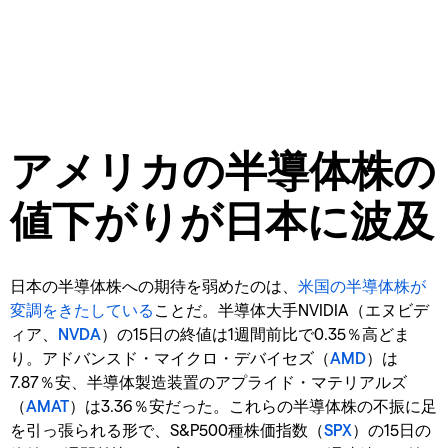
アメリカの半導体株の
値下がりが日本に波及
日本の半導体株への期待を弱めたのは、
米国の半導体株が
変調をきたしている
ことだ。半導体大手NVIDIA（エヌビデ
ィア、
NVDA
）の15日の終値は1週間前比で0.35％高どま
り。アドバンスド・マイクロ・デバイセズ（
AMD
）は
7.87％安、半導体製造装置のアプライド・マテリアルズ
（
AMAT
）は3.36％安だった。これらの半導体株の不振に足
を引っ張られる形で、S&P500種株価指数（
SPX
）の15日の