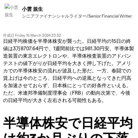
小雲 規生
シニアファイナンシャルライター/Senior Financial Writer
作成日
Friday 15 March 2024 23:32
日経平均株価を半導体株安が襲った。日経平均の15日の終
値は3万8707.64円で、1週間前比では981.30円安。半導体製
造装置の東京エレクトロンや、半導体検査装置のアドバン
テストの値下がりが日経平均を大きく押し下げた。アメリ
カでの半導体株安の流れが波及した形だ。一方、春闘での
賃上げは今のところ、日経平均への逆風となってきた円高
を加速させておらず、日本株にとっての好条件といえる。
ただ、米連邦準備制度理事会（FRB）の動向次第で、今後
の日経平均が大きく左右される可能性もある。
半導体株安で日経平均
は約3か月ぶりの下落