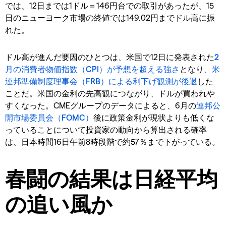
では、12日までは1ドル＝146円台での取引があったが、15
日のニューヨーク市場の終値では149.02円までドル高に振
れた。
ドル高が進んだ要因のひとつは、米国で12日に発表された
2
月の消費者物価指数（CPI）が予想を超える強さ
となり
、米
連邦準備制度理事会（FRB）による利下げ観測が後退
した
ことだ。米国の金利の先高観につながり、ドルが買われや
すくなった。CMEグループのデータによると、6月の
連邦公
開市場委員会（FOMC）
後に政策金利が現状よりも低くな
っていることについて投資家の動向から算出される確率
は、日本時間16日午前8時段階で約57％まで下がっている。
春闘の結果は日経平均
の追い風か