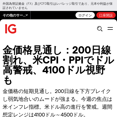
外国為替証拠金（FX）及びCFD取引はレバレッジ取引であり、元本や利益が保
証されていません
その他のサービス
ログイン
口座開設
金価格見通し：200日線
割れ、米CPI・PPIでドル
高警戒、4100ドル視野
も
金価格の短期見通し。200日線を下方ブレイク
し弱気地合いのムードが強まる。今週の焦点は
米インフレ指標。米ドル高の進行を警戒。週間
想定レンジは4100ドル～4500ドル。