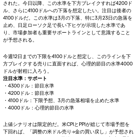
された。今日以降、この水準を下方ブレイクすれば4200ド
ル、さらに4100ドルへの下落を想定したい。注目は後者の
4100ドルだ。この水準は3月の下落、特に3月23日の急落を
止め、日足ローソク足で長い下ヒゲが示現した水準であ
り、市場参加者も重要サポートラインとして意識すること
が予想される。
今週12日までの下限を4100ドルと想定し、このラインを下
方ブレイクする売りに直面すれば、心理的節目の水準4000
ドルが射程に入ろう。
注目水準：サポート
・4300ドル：節目水準
・4200ドル：節目水準
・4100ドル：下限予想、3月の急落相場を止めた水準
・4000ドル：心理的節目の水準
上値シナリオは限定的だ。米CPIとPPIが総じて市場予想を
下回れば、「調整の米ドル売り→金の買い戻し」が予想され