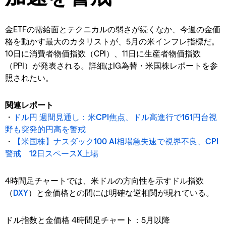
金ETFの需給面とテクニカルの弱さが続くなか、今週の金価
格を動かす最大のカタリストが、5月の米インフレ指標だ。
10日に消費者物価指数（CPI）、11日に生産者物価指数
（PPI）が発表される。詳細はIG為替・米国株レポートを参
照されたい。
関連レポート
・
ドル円 週間見通し：米CPI焦点、ドル高進行で161円台視
野も突発的円高を警戒
・
【米国株】ナスダック100 AI相場急失速で視界不良、CPI
警戒 12日スペースX上場
4時間足チャートでは、米ドルの方向性を示すドル指数
（
DXY
）と金価格との間には明確な逆相関が現れている。
ドル指数と金価格 4時間足チャート：5月以降