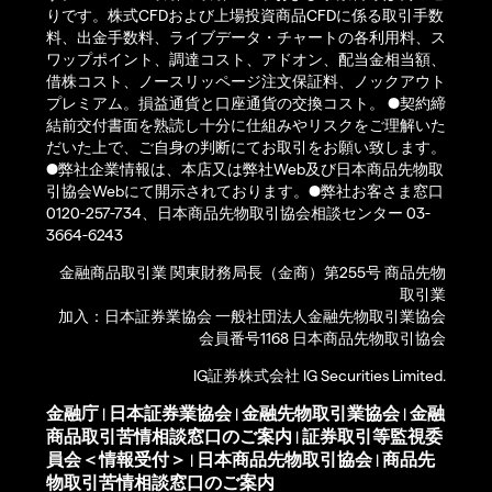
りです。株式CFDおよび上場投資商品CFDに係る取引手数
料、出金手数料、ライブデータ・チャートの各利用料、ス
ワップポイント、調達コスト、アドオン、配当金相当額、
借株コスト、ノースリッページ注文保証料、ノックアウト
プレミアム。損益通貨と口座通貨の交換コスト。 ●契約締
結前交付書面を熟読し十分に仕組みやリスクをご理解いた
だいた上で、ご自身の判断にてお取引をお願い致します。
●弊社企業情報は、本店又は弊社Web及び日本商品先物取
引協会Webにて開示されております。●弊社お客さま窓口
0120-257-734、日本商品先物取引協会相談センター 03-
3664-6243
金融商品取引業 関東財務局長（金商）第255号 商品先物
取引業
加入：日本証券業協会 一般社団法人金融先物取引業協会
会員番号1168 日本商品先物取引協会
IG証券株式会社 IG Securities Limited.
金融庁
日本証券業協会
金融先物取引業協会
金融
|
|
|
商品取引苦情相談窓口のご案内
証券取引等監視委
|
員会＜情報受付＞
日本商品先物取引協会
商品先
|
|
物取引苦情相談窓口のご案内