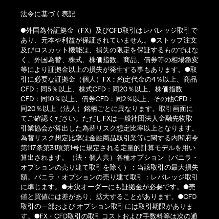
法令に基づく表記
●外国為替証拠金（FX）及びCFD取引はレバレッジ取引で
あり、元本や利益が保証されていません。●ストップ注文
及びロスカット機能は、損失の限定を保証するものではな
く、外国為替、株式、株価指数、商品、債券等の相場急変
等により証拠金以上の損失が発生する事もあります。●取
引に必要な証拠金（個人）FX：約定代金の4％以上、商品
CFD：同5％以上、株式CFD：同20％以上、株価指数
CFD：同10％以上、債券CFD：同2％以上、その他CFD：
同20％以上（法人）銘柄ごとに異なります。取引画面に
てご確認ください。ただしFXは一般社団法人金融先物取
引業協会が算出した為替リスク想定比率以上となります。
為替リスク想定比率は金融商品取引業等に関する内閣府令
第117条第31項第1号に規定される定量的計算モデルを用い
算出されます。（法・個人共）各種オプション（バニラ・
オプションの売り建て取引を除く）：当該取引の最大損失
額。バニラ・オプションの売り建て取引：レバレッジ取引
に準じます。●未決オーダーにも証拠金が必要です。●売
値と買値には差があり、拡大することがあります。●CFD
取引の一部および オプション取引には取引期限がありま
す。●FX・CFD取引の取引コストおよび手数料等は次の通