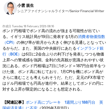
小雲 規生
シニアファイナンシャルライター/Senior Financial Writer
作成日
Tuesday 18 February 2025 08:16
ポンド円相場でポンド高の流れが強まる可能性が出てい
る。イギリス統計局が19日に発表する1月の
消費者物価指数
（CPI）
の伸び率が前月から大きく伸びる見通しとなってい
るからだ。また、英国の中央銀行にあたる
イングランド銀
行（BOE）
は6日に2会合ぶりの利下げを発表しつつも物価
上昇への警戒感を強調。金利の先高観が意識されやすい状
況にある。ポンド円相場は7日に1ポンド＝187円台前半をつ
けた後、ポンド高に転じており、1月CPIを機にポンド高が
さらに進むことも考えられそうだ。ただ、足元のFX市場で
はドル円相場でも円高が進行中。結果としてポンドの円に
対する上昇が限定的になることも想定される。
【関連記事】
ポンド高にブレーキ 1週間ぶり188円台 英
国経済見通しに不安
（2025年3月11日）