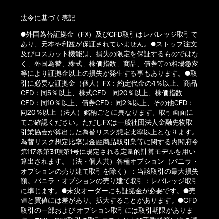
法令に基づく表記
●外国為替証拠金（FX）及びCFD取引はレバレッジ取引で
あり、元本や利益が保証されていません。●ストップ注文
及びロスカット機能は、損失の限定を保証するものではな
く、外国為替、株式、株価指数、商品、債券等の相場急変
等により証拠金以上の損失が発生する事もあります。●取
引に必要な証拠金（個人）FX：約定代金の4％以上、商品
CFD：同5％以上、株式CFD：同20％以上、株価指数
CFD：同10％以上、債券CFD：同2％以上、その他CFD：
同20％以上（法人）銘柄ごとに異なります。取引画面に
てご確認ください。ただしFXは一般社団法人金融先物取
引業協会が算出した為替リスク想定比率以上となります。
為替リスク想定比率は金融商品取引業等に関する内閣府令
第117条第31項第1号に規定される定量的計算モデルを用い
算出されます。（法・個人共）各種オプション（バニラ・
オプションの売り建て取引を除く）：当該取引の最大損失
額。バニラ・オプションの売り建て取引：レバレッジ取引
に準じます。●未決オーダーにも証拠金が必要です。●売
値と買値には差があり、拡大することがあります。●CFD
取引の一部および オプション取引には取引期限がありま