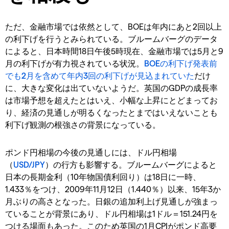
ただ、金融市場では依然として、BOEは年内にあと2回以上
の利下げを行うとみられている。ブルームバーグのデータ
によると、日本時間18日午後5時現在、金融市場では5月と9
月の利下げが有力視されている状況。
BOEの利下げ発表前
でも2月を含めて年内3回の利下げが見込まれていた
だけ
に、大きな変化は出ていないようだ。英国のGDPの成長率
は市場予想を超えたとはいえ、小幅な上昇にとどまってお
り、経済の見通しが明るくなったとまではいえないことも
利下げ観測の根強さの背景になっている。
ポンド円相場の今後の見通しには、ドル円相場
（
USD/JPY
）の行方も影響する。ブルームバーグによると
日本の長期金利（10年物国債利回り）は18日に一時、
1.433％をつけ、2009年11月12日（1.440％）以来、15年3か
月ぶりの高さとなった。日銀の追加利上げ見通しが強まっ
ていることが背景にあり、ドル円相場は1ドル＝151.24円を
つける場面もあった。このため英国の1月CPIがポンド高要