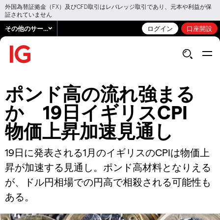
外国為替証拠金（FX）及びCFD取引はレバレッジ取引であり、元本や利益が保
証されていません
その他のサービス
ログイン
口座開設
ポンド高の流れ強まる
か 19日イギリスCPI
物価上昇加速見通し
19日に発表される1月のイギリスのCPIは物価上
昇が加速する見通し。ポンド高材料となりえる
が、ドル円相場での円高で相殺される可能性も
ある。