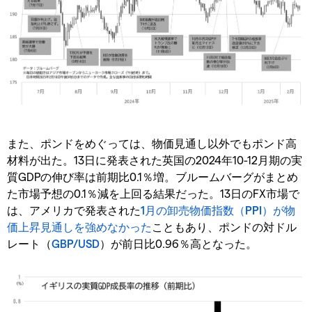
また、ポンドをめぐっては、物価見通し以外でもポンド高
材料が出た。13日に発表された英国の2024年10-12月期の実
質GDPの伸び率は前期比0.1％増。ブルームバーグがまとめ
た市場予想の0.1％減を上回る結果だった。13日のFX市場で
は、アメリカで発表された
1月の卸売物価指数（PPI）が物
価上昇見通しを強めなかった
こともあり、ポンドの対ドル
レート（
GBP/USD
）が前日比0.96％高となった。