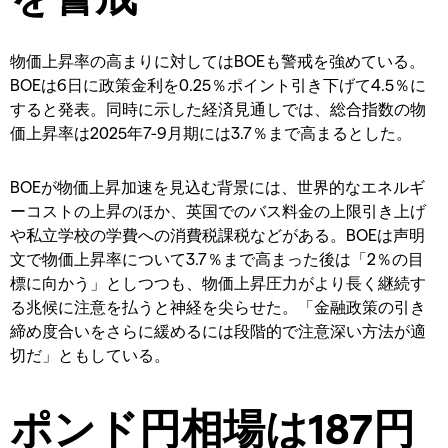
物価上昇率の高まりに対してはBOEも警戒を強めている。
BOEは6日に政策金利を0.25％ポイント引き下げて4.5％に
すると発表。同時に示した経済見通しでは、総合指数の物
価上昇率は2025年7-9月期には3.7％まで高まるとした。
BOEが物価上昇加速を見込む背景には、世界的なエネルギ
ーコストの上昇のほか、英国でのバス料金の上限引き上げ
や私立学校の学費への消費税課税などがある。BOEは声明
文で物価上昇率について3.7％まで高まった後は「2％の目
標に向かう」としつつも、物価上昇圧力がより長く継続す
る兆候に注意を払うと神経を尖らせた。「金融政策の引き
締め度合いをさらに緩めるには段階的で注意深い方法が適
切だ」ともしている。
ポンド円相場は187円