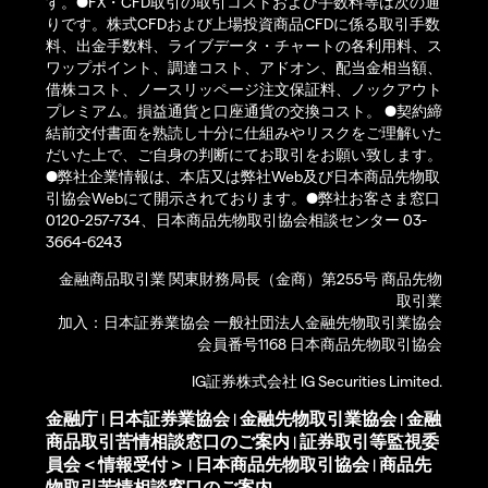
す。●FX・CFD取引の取引コストおよび手数料等は次の通
りです。株式CFDおよび上場投資商品CFDに係る取引手数
料、出金手数料、ライブデータ・チャートの各利用料、ス
ワップポイント、調達コスト、アドオン、配当金相当額、
借株コスト、ノースリッページ注文保証料、ノックアウト
プレミアム。損益通貨と口座通貨の交換コスト。 ●契約締
結前交付書面を熟読し十分に仕組みやリスクをご理解いた
だいた上で、ご自身の判断にてお取引をお願い致します。
●弊社企業情報は、本店又は弊社Web及び日本商品先物取
引協会Webにて開示されております。●弊社お客さま窓口
0120-257-734、日本商品先物取引協会相談センター 03-
3664-6243
金融商品取引業 関東財務局長（金商）第255号 商品先物
取引業
加入：日本証券業協会 一般社団法人金融先物取引業協会
会員番号1168 日本商品先物取引協会
IG証券株式会社 IG Securities Limited.
金融庁
日本証券業協会
金融先物取引業協会
金融
|
|
|
商品取引苦情相談窓口のご案内
証券取引等監視委
|
員会＜情報受付＞
日本商品先物取引協会
商品先
|
|
物取引苦情相談窓口のご案内