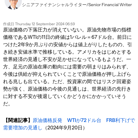
シニアファイナンシャルライター/Senior Financial Writer
作成日
Thursday 12 September 2024 06:59
原油価格の下落圧力が消えていない。原油先物市場の指標
価格であるWTIの11日の終値は1バレル＝67ドル台。前日に
つけた2年9か月ぶりの安値からは値上がりしたものの、引
き続き安値水準で推移している。アメリカをはじめとする
世界経済の見通し不安が足かせになっているもようだ。一
方、足元の原油在庫の動向には需要の弱まりはみられず、
今後は供給が抑えられていくことで原油価格が押し上げら
れる兆しも出ている。ただ、投資家の間ではリスク回避姿
勢が強く、原油価格の今後の見通しは、世界経済の先行き
に対する不安が後退していくかどうかにかかっていそう
だ。
【関連記事】
原油価格反発 WTIが72ドル台 FRB利下げで
需要増加の見通し
（2024年9月20日）