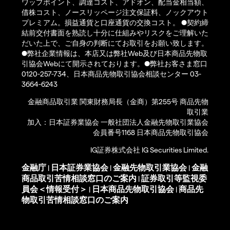
ワップポイント、調達コスト、アドオン、配当金相当額、
借株コスト、ノースリッページ注文保証料、ノックアウト
プレミアム。損益通貨と口座通貨の交換コスト。 ●契約締
結前交付書面を熟読し十分に仕組みやリスクをご理解いた
だいた上で、ご自身の判断にてお取引をお願い致します。
●弊社企業情報は、本店又は弊社Web及び日本商品先物取
引協会Webにて開示されております。●弊社お客さま窓口
0120-257-734、日本商品先物取引協会相談センター 03-
3664-6243
金融商品取引業 関東財務局長（金商）第255号 商品先物
取引業
加入：日本証券業協会 一般社団法人金融先物取引業協会
会員番号1168 日本商品先物取引協会
IG証券株式会社 IG Securities Limited.
金融庁
日本証券業協会
金融先物取引業協会
金融
|
|
|
商品取引苦情相談窓口のご案内
証券取引等監視委
|
員会＜情報受付＞
日本商品先物取引協会
商品先
|
|
物取引苦情相談窓口のご案内