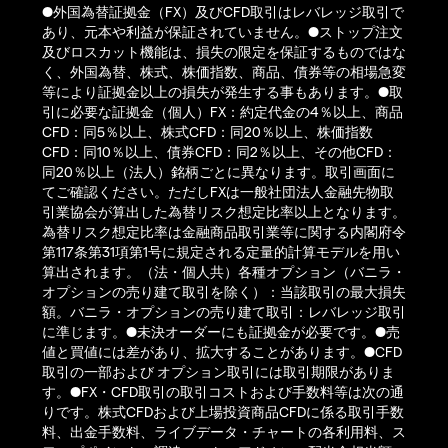
●外国為替証拠金（FX）及びCFD取引はレバレッジ取引で
あり、元本や利益が保証されていません。●ストップ注文
及びロスカット機能は、損失の限定を保証するものではな
く、外国為替、株式、株価指数、商品、債券等の相場急変
等により証拠金以上の損失が発生する事もあります。●取
引に必要な証拠金（個人）FX：約定代金の4％以上、商品
CFD：同5％以上、株式CFD：同20％以上、株価指数
CFD：同10％以上、債券CFD：同2％以上、その他CFD：
同20％以上（法人）銘柄ごとに異なります。取引画面に
てご確認ください。ただしFXは一般社団法人金融先物取
引業協会が算出した為替リスク想定比率以上となります。
為替リスク想定比率は金融商品取引業等に関する内閣府令
第117条第31項第1号に規定される定量的計算モデルを用い
算出されます。（法・個人共）各種オプション（バニラ・
オプションの売り建て取引を除く）：当該取引の最大損失
額。バニラ・オプションの売り建て取引：レバレッジ取引
に準じます。●未決オーダーにも証拠金が必要です。●売
値と買値には差があり、拡大することがあります。●CFD
取引の一部および オプション取引には取引期限がありま
す。●FX・CFD取引の取引コストおよび手数料等は次の通
りです。株式CFDおよび上場投資商品CFDに係る取引手数
料、出金手数料、ライブデータ・チャートの各利用料、ス