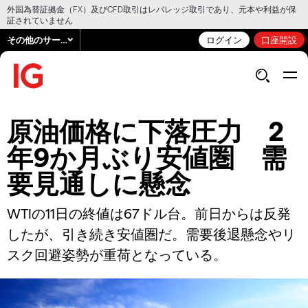
外国為替証拠金（FX）及びCFD取引はレバレッジ取引であり、元本や利益が保
証されていません
その他のサービス
ログイン
口座開設
原油価格に下落圧力 2
年9か月ぶり安値圏 需
要見通しに懸念
WTIの11日の終値は67ドル台。前日からは反発
したが、引き続き安値圏だ。需要後退懸念やリ
スク回避姿勢が重荷となっている。