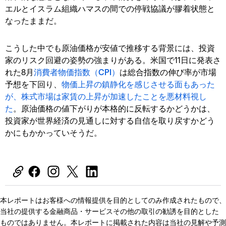
エルとイスラム組織ハマスの間での停戦協議が膠着状態と
なったままだ。
こうした中でも原油価格が安値で推移する背景には、投資
家のリスク回避の姿勢の強まりがある。米国で11日に発表さ
れた8月
消費者物価指数（CPI）
は総合指数の伸び率が市場
予想を下回り、
物価上昇の鎮静化を感じさせる面もあった
が、株式市場は家賃の上昇が加速したことを悪材料視し
た
。原油価格の値下がりが本格的に反転するかどうかは、
投資家が世界経済の見通しに対する自信を取り戻すかどう
かにもかかっていそうだ。
本レポートはお客様への情報提供を目的としてのみ作成されたもので、
当社の提供する金融商品・サービスその他の取引の勧誘を目的とした
ものではありません。本レポートに掲載された内容は当社の見解や予測