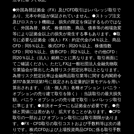
●外国為替証拠金（FX）及びCFD取引はレバレッジ取引で
あり、元本や利益が保証されていません。●ストップ注文
及びロスカット機能は、損失の限定を保証するものではな
く、外国為替、株式、株価指数、商品、債券等の相場急変
等により証拠金以上の損失が発生する事もあります。●取
引に必要な証拠金（個人）FX：約定代金の4％以上、商品
CFD：同5％以上、株式CFD：同20％以上、株価指数
CFD：同10％以上、債券CFD：同2％以上、その他CFD：
同20％以上（法人）銘柄ごとに異なります。取引画面に
てご確認ください。ただしFXは一般社団法人金融先物取
引業協会が算出した為替リスク想定比率以上となります。
為替リスク想定比率は金融商品取引業等に関する内閣府令
第117条第31項第1号に規定される定量的計算モデルを用い
算出されます。（法・個人共）各種オプション（バニラ・
オプションの売り建て取引を除く）：当該取引の最大損失
額。バニラ・オプションの売り建て取引：レバレッジ取引
に準じます。●未決オーダーにも証拠金が必要です。●売
値と買値には差があり、拡大することがあります。●CFD
取引の一部および オプション取引には取引期限がありま
す。●FX・CFD取引の取引コストおよび手数料等は次の通
りです。株式CFDおよび上場投資商品CFDに係る取引手数