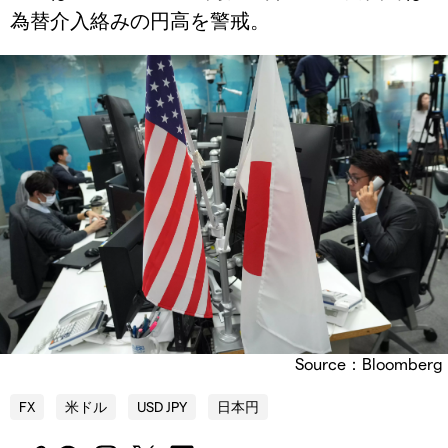
為替介入絡みの円高を警戒。
Source：Bloomberg
FX
米ドル
USD JPY
日本円