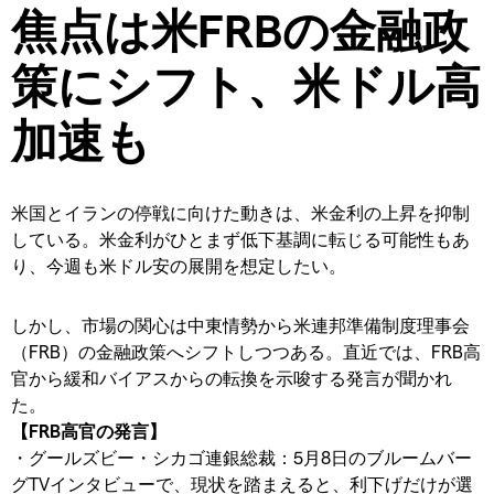
焦点は米FRBの金融政
策にシフト、米ドル高
加速も
米国とイランの停戦に向けた動きは、米金利の上昇を抑制
している。米金利がひとまず低下基調に転じる可能性もあ
り、今週も米ドル安の展開を想定したい。
しかし、市場の関心は中東情勢から米連邦準備制度理事会
（FRB）の金融政策へシフトしつつある。直近では、FRB高
官から緩和バイアスからの転換を示唆する発言が聞かれ
た。
【FRB高官の発言】
・グールズビー・シカゴ連銀総裁：5月8日のブルームバー
グTVインタビューで、現状を踏まえると、利下げだけが選