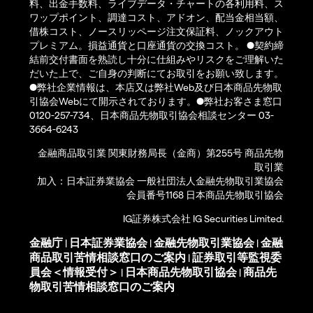
料、出金手数料、ライブデータ・チャートの各利用料、ス
ワップポイント、調達コスト、アドオン、配当金相当額、
借株コスト、ノースリッページ注文保証料、ノックアウト
プレミアム。損益通貨と口座通貨の交換コスト。 ●契約締
結前交付書面を熟読し十分に仕組みやリスクをご理解いた
だいた上で、ご自身の判断にてお取引をお願い致します。
●弊社企業情報は、本店又は弊社Web及び日本商品先物取
引協会Webにて開示されております。●弊社お客さま窓口
0120-257-734、日本商品先物取引協会相談センター 03-
3664-6243
金融商品取引業 関東財務局長（金商）第255号 商品先物
取引業
加入：日本証券業協会 一般社団法人金融先物取引業協会
会員番号1168 日本商品先物取引協会
IG証券株式会社 IG Securities Limited.
金融庁
日本証券業協会
金融先物取引業協会
金融
|
|
|
商品取引苦情相談窓口のご案内
証券取引等監視委
|
員会＜情報受付＞
日本商品先物取引協会
商品先
|
|
物取引苦情相談窓口のご案内