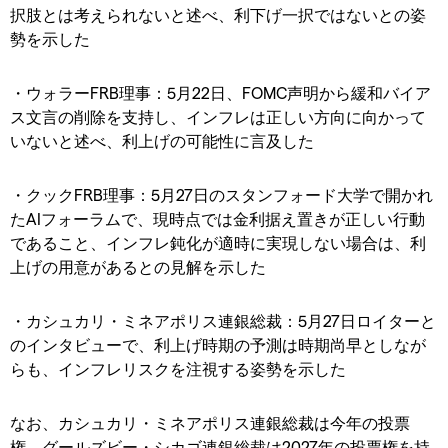
択肢とは考えられないと述べ、利下げ一択ではないとの姿
勢を示した
・ウォラーFRB理事：5月22日、FOMC声明から緩和バイア
ス文言の削除を支持し、インフレは正しい方向に向かって
いないと述べ、利上げの可能性に言及した
・クックFRB理事：5月27日のスタンフォード大学で開かれ
たAIフォーラムで、現時点では金利据え置きが正しい行動
であること、インフレ鈍化が適時に実現しない⁠場合は、利
上げの用意があるとの見解を示した
・カシュカリ・ミネアポリス連銀総裁：5月27日ロイターと
のインタビューで、利上げ時期の予測は時期尚早としなが
らも、インフレリスクを注視する姿勢を示した
なお、カシュカリ・ミネアポリス連銀総裁は今年の投票
権、グールズビー・シカゴ連銀総裁は2027年の投票権を持