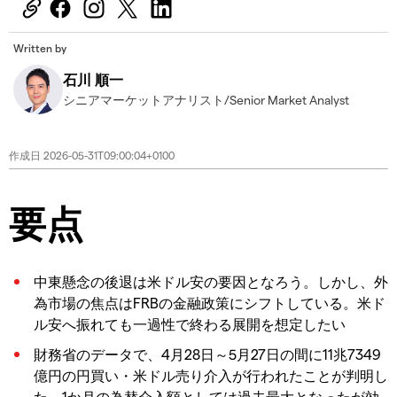
Written by
石川 順一
シニアマーケットアナリスト/Senior Market Analyst
作成日
2026-05-31T09:00:04+0100
要点
中東懸念の後退は米ドル安の要因となろう。しかし、外
為市場の焦点はFRBの金融政策にシフトしている。米ド
ル安へ振れても一過性で終わる展開を想定したい
財務省のデータで、4月28日～5月27日の間に11兆7349
億円の円買い・米ドル売り介入が行われたことが判明し
た。1か月の為替介入額としては過去最大となったが効