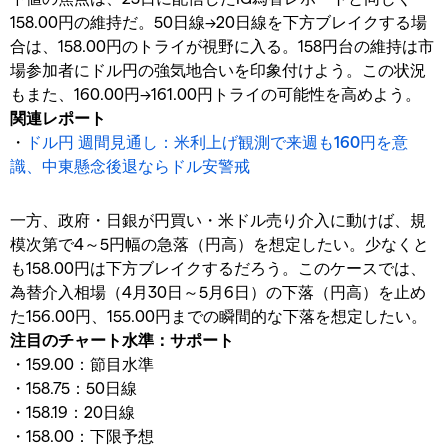
158.00円の維持だ。50日線→20日線を下方ブレイクする場
合は、158.00円のトライが視野に入る。158円台の維持は市
場参加者にドル円の強気地合いを印象付けよう。この状況
もまた、160.00円→161.00円トライの可能性を高めよう。
関連レポート
・
ドル円 週間見通し：米利上げ観測で来週も160円を意
識、中東懸念後退ならドル安警戒
一方、政府・日銀が円買い・米ドル売り介入に動けば、規
模次第で4～5円幅の急落（円高）を想定したい。少なくと
も158.00円は下方ブレイクするだろう。このケースでは、
為替介入相場（4月30日～5月6日）の下落（円高）を止め
た156.00円、155.00円までの瞬間的な下落を想定したい。
注目のチャート水準：サポート
・159.00：節目水準
・158.75：50日線
・158.19：20日線
・158.00：下限予想