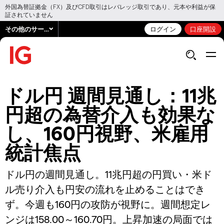
外国為替証拠金（FX）及びCFD取引はレバレッジ取引であり、元本や利益が保
証されていません
その他のサービス
ログイン
口座開設
ドル円 週間見通し：11兆
円超の為替介入も効果な
し、160円視野、米雇用
統計焦点
ドル円の週間見通し。11兆円超の円買い・米ド
ル売り介入も円安の流れを止めることはでき
ず。今週も160円の攻防が視野に。週間想定レ
ンジは158.00～160.70円。上昇加速の局面では