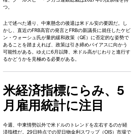
つ。
上で述べた通り、中東懸念の後退は米ドル安の要因だ。し
かし、直近のFRB高官の発言とFRBの新議長に就任したケビ
ン・ウォーシュ氏が量的緩和政策（QE）に否定的な姿勢で
あることを踏まえれば、政策は引き締めバイアスに向かう
可能性がある。ゆえに6月以降、米ドル高がじわりと進行す
るかどうかを見極める必要がある。
米経済指標にらみ、5
月雇用統計に注目
今週、中東情勢以外で米ドルのトレンドを左右するのが経
済指標だ。29日時点での翌日物金利スワップ（OIS）市場で