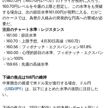
の160.72円（160.70円レベル）のトライが視野に入ろう。
160.70円レベルを今週の上限と想定し、この水準をも突破
する場合は、次の節目水準161.00円が視野に入る。だがこ
のケースでは、為替介入絡みの突発的な円高への警戒が必
要だ。
注目のチャート水準：レジスタンス
・161.00：節目水準
・160.70：上限予想、4月30日高値（160.72）
・160.56：フィボナッチ・エクスパンション161.8%
・160.00：心理的節目の水準、フィボナッチ・エクスパン
ション100%
・159.65：先週の高値水準
下値の焦点は158円の維持
中東懸念の後退で米ドル安が進行する場合、ドル円
（
USD/JPY
）は、以下にまとめた水準の攻防に注目した
い。
下値の焦点は、23日に配信したIG為替レポートと同じく