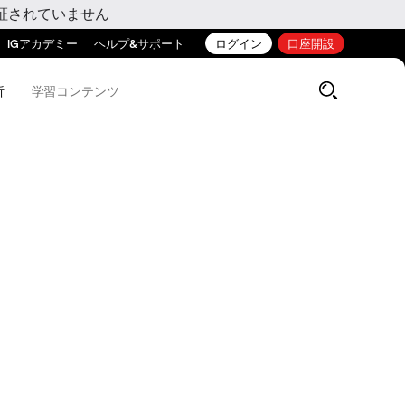
証されていません
IGアカデミー
ヘルプ&サポート
ログイン
口座開設
析
学習コンテンツ