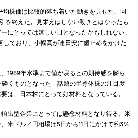
経平均株価は比較的落ち着いた動きを見せた。同
銭で取引を終えた。見栄えはしない動きとはなったも
ダーにとっては嬉しい日となったかもしれない。
下落しており、小幅高が連日安に歯止めをかけた
、1989年水準まで値が戻るとの期待感を膨ら
を砕くものとなった。話題の半導体株の注目度
需要は、日本株にとって好材料となっている。
、輸出型企業にとっては懸念材料となり得る。米
、米ドル／円相場は5日から11日にかけて約3％