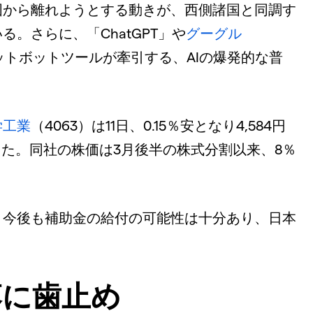
国から離れようとする動きが、西側諸国と同調す
。さらに、「ChatGPT」や
グーグル
ャットボットツールが牽引する、AIの爆発的な普
学工業
（4063）は11日、0.15％安となり4,584円
った。同社の株価は3月後半の株式分割以来、8％
、今後も補助金の給付の可能性は十分あり、日本
落に歯止め