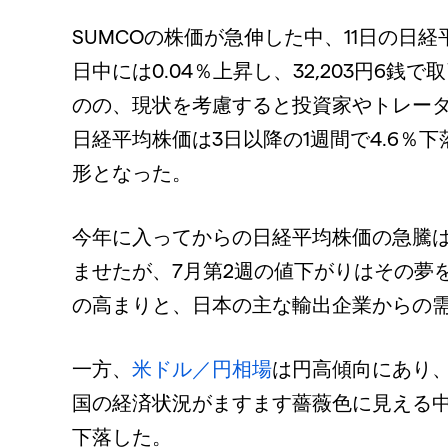
SUMCOの株価が急伸した中、11日の日
日中には0.04％上昇し、32,203円6
のの、現状を考慮すると投資家やトレー
日経平均株価は3日以降の1週間で4.6％
形となった。
今年に入ってからの日経平均株価の急騰は
ませたが、7月第2週の値下がりはその夢
の高まりと、日本の主な輸出企業からの
一方、
米ドル／円相場
は円高傾向にあり
国の経済状況がますます薔薇色に見える中
下落した。