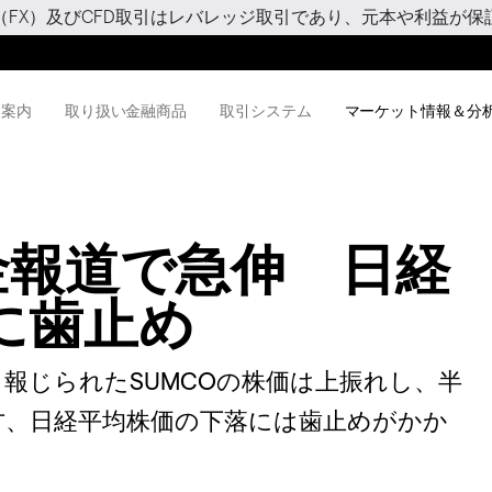
（FX）及びCFD取引はレバレッジ取引であり、元本や利益が保
用案内
取り扱い金融商品
取引システム
マーケット情報＆分
金報道で急伸 日経
に歯止め
報じられたSUMCOの株価は上振れし、半
方、日経平均株価の下落には歯止めがかか