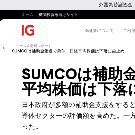
外国為替証拠金
ホーム
機関投資家向けサイト
IG証券について
ご利
ニュース＆分析レポート
SUMCOは補助金報道で急伸 日経平均株価は下落に歯止め
SUMCOは補助
平均株価は下落
日本政府が多額の補助金支援をすると
導体セクターの評価額を高めた。一
った。