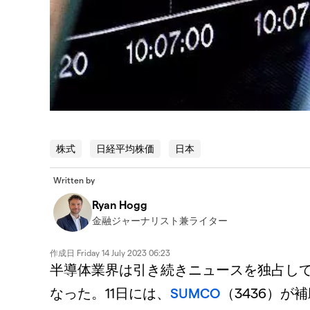
株式
日経平均株価
日本
Written by
Ryan Hogg
金融ジャーナリスト兼ライター
作成日
Friday 14 July 2023 06:23
半導体業界は引き続きニュースを独占し
なった。11日には、
SUMCO
（3436）