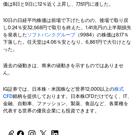
価は8日と9日に12％近く上昇し、7,151円に達した。
10日の日経平均株価は前場で下げたものの、後場で取り戻
し0.24％安32,568円で取引を終えた。1.41兆円の上半期損失
を発表した
ソフトバンクグループ
（9984）の株価は8.17％
下落した。任天堂は4.06％安となり、6,861円で大引けとな
った。
過去の値動きは、将来の値動きを示すものではありませ
ん。
IG証券では、日本株・米国株など世界12,000以上の
株式
CFD
銘柄を提供しております。日本株CFDだけでなく、IT、
金融、自動車、ファッション、製薬、食品など、各業種を
代表する世界の優良企業にも投資できます。