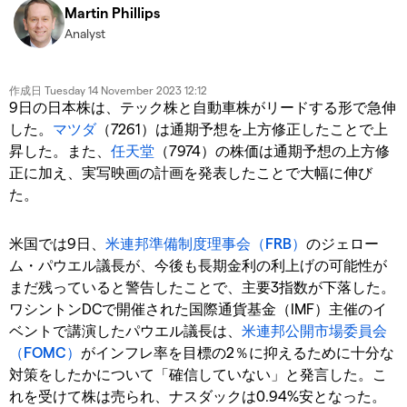
Martin Phillips
Analyst
作成日
Tuesday 14 November 2023 12:12
9日の日本株は、テック株と自動車株がリードする形で急伸
した。
マツダ
（7261）は通期予想を上方修正したことで上
昇した。また、
任天堂
（7974）の株価は通期予想の上方修
正に加え、実写映画の計画を発表したことで大幅に伸び
た。
米国では9日、
米連邦準備制度理事会（FRB）
のジェロー
ム・パウエル議長が、今後も長期金利の利上げの可能性が
まだ残っていると警告したことで、主要3指数が下落した。
ワシントンDCで開催された国際通貨基金（IMF）主催のイ
ベントで講演したパウエル議長は、
米連邦公開市場委員会
（FOMC）
がインフレ率を目標の2％に抑えるために十分な
対策をしたかについて「確信していない」と発言した。こ
れを受けて株は売られ、ナスダックは0.94%安となった。