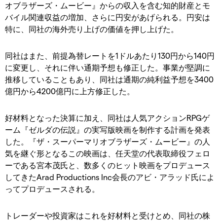
オブラザーズ・ムービー』からの収入を含む知的財産とモ
バイル関連収益の増加、さらに円安があげられる。円安は
特に、同社の海外売り上げの価値を押し上げた。
同社はまた、前提為替レートを1ドルあたり130円から140円
に変更し、それに伴い通期予想も修正した。事業が堅調に
推移していることもあり、同社は通期の純利益予想を3400
億円から4200億円に上方修正した。
好材料となった決算に加え、同社は人気アクションRPGゲ
ーム『ゼルダの伝説』の実写版映画を制作する計画を発表
した。『ザ・スーパーマリオブラザーズ・ムービー』の人
気を継ぐ形となるこの映画は、任天堂の代表取締役フェロ
ーである宮本茂氏と、数多くのヒット映画をプロデュース
してきたArad Productions Inc会長のアビ・アラッド氏によ
ってプロデュースされる。
トレーダーや投資家はこれを好材料と受けとめ、同社の株