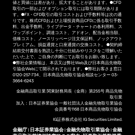
値と買値には差があり、拡大することがあります。●CFD
取引の一部および オプション取引には取引期限がありま
す。●FX・CFD取引の取引コストおよび手数料等は次の通
りです。株式CFDおよび上場投資商品CFDに係る取引手数
料、出金手数料、ライブデータ・チャートの各利用料、ス
ワップポイント、調達コスト、アドオン、配当金相当額、
借株コスト、ノースリッページ注文保証料、ノックアウト
プレミアム。損益通貨と口座通貨の交換コスト。 ●契約締
結前交付書面を熟読し十分に仕組みやリスクをご理解いた
だいた上で、ご自身の判断にてお取引をお願い致します。
●弊社企業情報は、本店又は弊社Web及び日本商品先物取
引協会Webにて開示されております。●弊社お客さま窓口
0120-257-734、日本商品先物取引協会相談センター 03-
3664-6243
金融商品取引業 関東財務局長（金商）第255号 商品先物
取引業
加入：日本証券業協会 一般社団法人金融先物取引業協会
会員番号1168 日本商品先物取引協会
IG証券株式会社 IG Securities Limited.
金融庁
日本証券業協会
金融先物取引業協会
金融
|
|
|