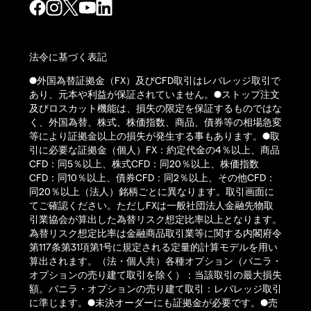
法令に基づく表記
●外国為替証拠金（FX）及びCFD取引はレバレッジ取引で
あり、元本や利益が保証されていません。●ストップ注文
及びロスカット機能は、損失の限定を保証するものではな
く、外国為替、株式、株価指数、商品、債券等の相場急変
等により証拠金以上の損失が発生する事もあります。●取
引に必要な証拠金（個人）FX：約定代金の4％以上、商品
CFD：同5％以上、株式CFD：同20％以上、株価指数
CFD：同10％以上、債券CFD：同2％以上、その他CFD：
同20％以上（法人）銘柄ごとに異なります。取引画面に
てご確認ください。ただしFXは一般社団法人金融先物取
引業協会が算出した為替リスク想定比率以上となります。
為替リスク想定比率は金融商品取引業等に関する内閣府令
第117条第31項第1号に規定される定量的計算モデルを用い
算出されます。（法・個人共）各種オプション（バニラ・
オプションの売り建て取引を除く）：当該取引の最大損失
額。バニラ・オプションの売り建て取引：レバレッジ取引
に準じます。●未決オーダーにも証拠金が必要です。●売