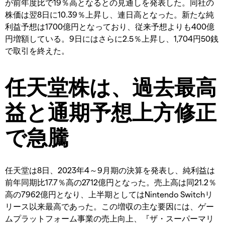
が前年度比で19％高となるとの見通しを発表した。同社の
株価は翌8日に10.39％上昇し、連日高となった。新たな純
利益予想は1700億円となっており、従来予想よりも400億
円増額している。9日にはさらに2.5％上昇し、1,704円50銭
で取引を終えた。
任天堂株は、過去最高
益と通期予想上方修正
で急騰
任天堂は8日、2023年4～9月期の決算を発表し、純利益は
前年同期比17.7％高の2712億円となった。売上高は同21.2％
高の7962億円となり、上半期としてはNintendo Switchリ
リース以来最高であった。この増収の主な要因には、ゲー
ムプラットフォーム事業の売上向上、『ザ・スーパーマリ