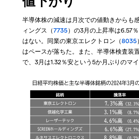
値下がり
半導体株の減速は月次での値動きからも感
ィングス（
7735
）の3月の上昇率は6.57
はない。同業の東京エレクトロン（
8035
はペースが落ちた。また、半導体検査装
で、3月は1.32％安という5か月ぶりの