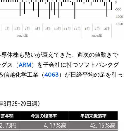
半導体株も勢いが衰えてきた。週次の値動きで
ングス（
ARM
）を子会社に持つソフトバンクグ
る信越化学工業（
4063
）が日経平均の足を引っ