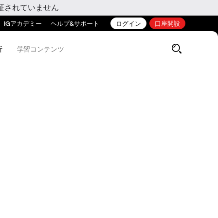
証されていません
IGアカデミー
ヘルプ&サポート
ログイン
口座開設
析
学習コンテンツ