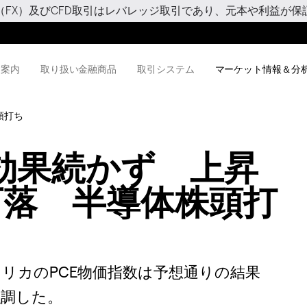
（FX）及びCFD取引はレバレッジ取引であり、元本や利益が保
用案内
取り扱い金融商品
取引システム
マーケット情報＆分
頭打ち
効果続かず 上昇
下落 半導体株頭打
リカのPCE物価指数は予想通りの結果
強調した。