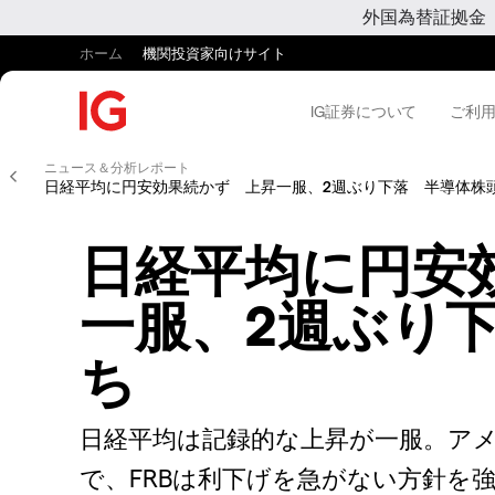
外国為替証拠金
ホーム
機関投資家向けサイト
IG証券について
ご利
ニュース＆分析レポート
日経平均に円安効果続かず 上昇一服、2週ぶり下落 半導体株
日経平均に円安
一服、2週ぶり
ち
日経平均は記録的な上昇が一服。アメ
で、FRBは利下げを急がない方針を