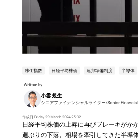
株価指数
日経平均株価
連邦準備制度
半導体
Written by
小雲 規生
シニアファイナンシャルライター/Senior Financial W
作成日
Friday 29 March 2024 23:02
日経平均株価の上昇に再びブレーキがかかった
週ぶりの下落。相場を牽引してきた半導