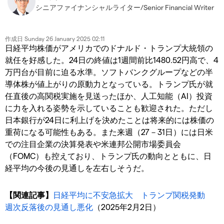
シニアファイナンシャルライター/Senior Financial Writer
作成日
Sunday 26 January 2025 02:11
日経平均株価がアメリカでのドナルド・トランプ大統領の
就任を好感した。24日の終値は1週間前比1480.52円高で、4
万円台が目前に迫る水準。ソフトバンクグループなどの半
導体株が値上がりの原動力となっている。トランプ氏が就
任直後の高関税実施を見送ったほか、人工知能（AI）投資
に力を入れる姿勢を示していることも歓迎された。ただし
日本銀行が24日に利上げを決めたことは将来的には株価の
重荷になる可能性もある。また来週（27－31日）には日米
での注目企業の決算発表や米連邦公開市場委員会
（FOMC）も控えており、トランプ氏の動向とともに、日
経平均の今後の見通しを左右しそうだ。
【関連記事】
日経平均に不安急拡大 トランプ関税発動
週次反落後の見通し悪化
（2025年2月2日）