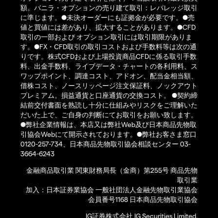
額。バニラ・オプションの売り建て取引：レバレッジ取引
に準じます。●未決オーダーにも証拠金が必要です。●売
値と買値には差があり、拡大することがあります。●CFD
取引の一部および オプション取引には取引期限がありま
す。●FX・CFD取引の取引コストおよび手数料等は次の通
りです。株式CFDおよび上場投資商品CFDに係る取引手数
料、出金手数料、ライブデータ・チャートの各利用料、ス
ワップポイント、調達コスト、アドオン、配当金相当額、
借株コスト、ノースリッページ注文保証料、ノックアウト
プレミアム。損益通貨と口座通貨の交換コスト。 ●契約締
結前交付書面を熟読し十分に仕組みやリスクをご理解いた
だいた上で、ご自身の判断にてお取引をお願い致します。
●弊社企業情報は、本店又は弊社Web及び日本商品先物取
引協会Webにて開示されております。●弊社お客さま窓口
0120-257-734、日本商品先物取引協会相談センター 03-
3664-6243
金融商品取引業 関東財務局長（金商）第255号 商品先物
取引業
加入：日本証券業協会 一般社団法人金融先物取引業協会
会員番号1168 日本商品先物取引協会
IG証券株式会社 IG Securities Limited.