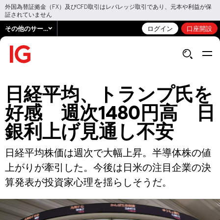
外国為替証拠金（FX）及びCFD取引はレバレッジ取引であり、元本や利益が保
証されていません
その他のサービス
ログイン
口座開設
日経平均、トランプ氏を
好感 週次1480円高 日
銀利上げ見通し不安
日経平均株価は週次で大幅上昇。半導体株の値
上がりが牽引した。今後は日米の注目企業の決
算発表が投資家心理を揺らしそうだ。