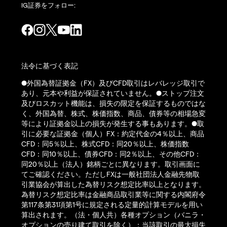
IG証券をフォロー:
法令に基づく表記
●外国為替証拠金（FX）及びCFD取引はレバレッジ取引で
あり、元本や利益が保証されていません。●ストップ注文
及びロスカット機能は、損失の限定を保証するものではな
く、外国為替、株式、株価指数、商品、債券等の相場急変
等により証拠金以上の損失が発生する事もあります。●取
引に必要な証拠金（個人）FX：約定代金の4％以上、商品
CFD：同5％以上、株式CFD：同20％以上、株価指数
CFD：同10％以上、債券CFD：同2％以上、その他CFD：
同20％以上（法人）銘柄ごとに異なります。取引画面に
てご確認ください。ただしFXは一般社団法人金融先物取
引業協会が算出した為替リスク想定比率以上となります。
為替リスク想定比率は金融商品取引業等に関する内閣府令
第117条第31項第1号に規定される定量的計算モデルを用い
算出されます。（法・個人共）各種オプション（バニラ・
オプションの売り建て取引を除く）：当該取引の最大損失