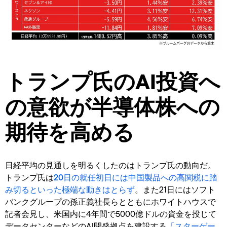
トランプ氏のAI投資へ
の意欲が半導体株への
期待を高める
日経平均の見通しを明るくしたのはトランプ氏の動向だ。
トランプ氏は
20日の就任初日には中国製品への高関税に踏
み切るといった極端な動きはとらず
。また21日にはソフト
バンクグループの孫正義社長らとともにホワイトハウスで
記者会見し、米国内に4年間で5000億ドルの資金を投じて
データセンターなどのAI開発拠点を建設する
「スターゲー