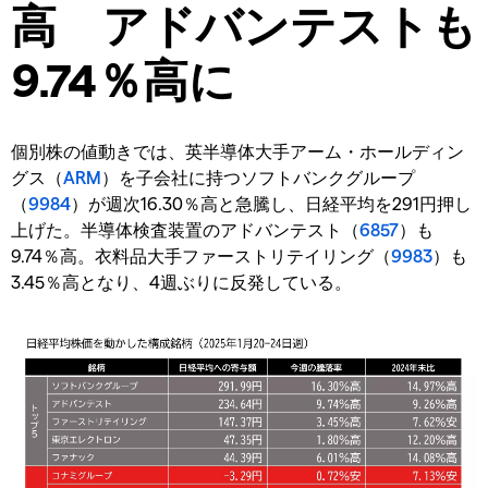
高 アドバンテストも
9.74％高に
個別株の値動きでは、英半導体大手アーム・ホールディン
グス（
ARM
）を子会社に持つソフトバンクグループ
（
9984
）が週次16.30％高と急騰し、日経平均を291円押し
上げた。半導体検査装置のアドバンテスト（
6857
）も
9.74％高。衣料品大手ファーストリテイリング（
9983
）も
3.45％高となり、4週ぶりに反発している。