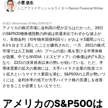
小雲 規生
シニアファイナンシャルライター/Senior Financial Writer
作成日
Wednesday 29 May 2024 02:11
アメリカの株式市場に金利高の壁が立ちはだかった。28日
のS&P500種株価指数の終値は前週末比でわずかな値上が
り。長期金利（10年物米国債利回り）がおよそ3週間ぶりに
4.5％台まで上昇したことが嫌気された。一方、28日の株式
市場では人工知能（AI）ブームの追い風を受ける半導体株
が急騰。中でもNVIDIA（エヌビディア）の株価は約7％高と
なり、22日の決算発表以来の勢いが続いている。ただ、半
導体需要の拡大の裏側には、大手ハイテク企業の投資コス
ト拡大というマイナス要因も潜む。S&P500の上昇が勢いづ
くには、金利水準の低下が大手ハイテク株の見通しを改善
させることが必要ともいえそうだ。
アメリカのS&P500は