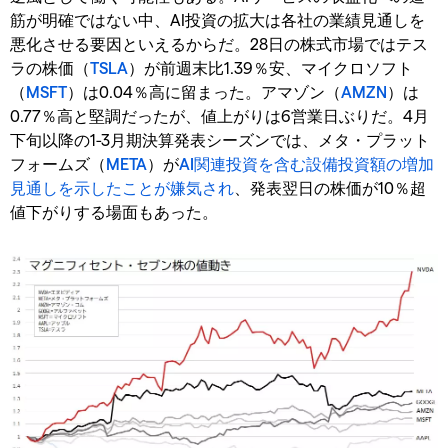
筋が明確ではない中、AI投資の拡大は各社の業績見通しを
悪化させる要因といえるからだ。28日の株式市場ではテス
ラの株価（
TSLA
）が前週末比1.39％安、マイクロソフト
（
MSFT
）は0.04％高に留まった。アマゾン（
AMZN
）は
0.77％高と堅調だったが、値上がりは6営業日ぶりだ。4月
下旬以降の1-3月期決算発表シーズンでは、メタ・プラット
フォームズ（
META
）が
AI関連投資を含む設備投資額の増加
見通しを示したことが嫌気され
、発表翌日の株価が10％超
値下がりする場面もあった。