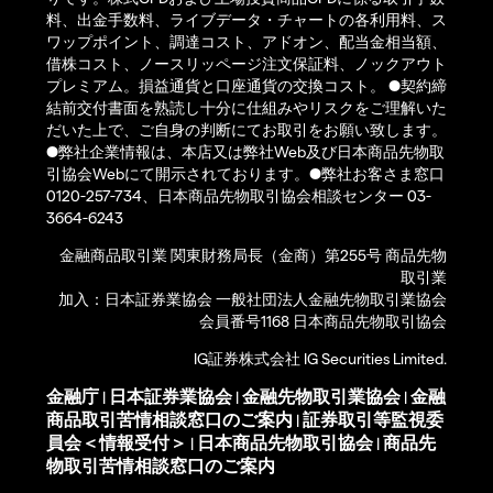
料、出金手数料、ライブデータ・チャートの各利用料、ス
ワップポイント、調達コスト、アドオン、配当金相当額、
借株コスト、ノースリッページ注文保証料、ノックアウト
プレミアム。損益通貨と口座通貨の交換コスト。 ●契約締
結前交付書面を熟読し十分に仕組みやリスクをご理解いた
だいた上で、ご自身の判断にてお取引をお願い致します。
●弊社企業情報は、本店又は弊社Web及び日本商品先物取
引協会Webにて開示されております。●弊社お客さま窓口
0120-257-734、日本商品先物取引協会相談センター 03-
3664-6243
金融商品取引業 関東財務局長（金商）第255号 商品先物
取引業
加入：日本証券業協会 一般社団法人金融先物取引業協会
会員番号1168 日本商品先物取引協会
IG証券株式会社 IG Securities Limited.
金融庁
日本証券業協会
金融先物取引業協会
金融
|
|
|
商品取引苦情相談窓口のご案内
証券取引等監視委
|
員会＜情報受付＞
日本商品先物取引協会
商品先
|
|
物取引苦情相談窓口のご案内