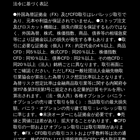
法令に基づく表記
●外国為替証拠金（FX）及びCFD取引はレバレッジ取引で
あり、元本や利益が保証されていません。●ストップ注文
及びロスカット機能は、損失の限定を保証するものではな
く、外国為替、株式、株価指数、商品、債券等の相場急変
等により証拠金以上の損失が発生する事もあります。●取
引に必要な証拠金（個人）FX：約定代金の4％以上、商品
CFD：同5％以上、株式CFD：同20％以上、株価指数
CFD：同10％以上、債券CFD：同2％以上、その他CFD：
同20％以上（法人）銘柄ごとに異なります。取引画面に
てご確認ください。ただしFXは一般社団法人金融先物取
引業協会が算出した為替リスク想定比率以上となります。
為替リスク想定比率は金融商品取引業等に関する内閣府令
第117条第31項第1号に規定される定量的計算モデルを用い
算出されます。（法・個人共）各種オプション（バニラ・
オプションの売り建て取引を除く）：当該取引の最大損失
額。バニラ・オプションの売り建て取引：レバレッジ取引
に準じます。●未決オーダーにも証拠金が必要です。●売
値と買値には差があり、拡大することがあります。●CFD
取引の一部および オプション取引には取引期限がありま
す。●FX・CFD取引の取引コストおよび手数料等は次の通
りです。株式CFDおよび上場投資商品CFDに係る取引手数