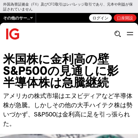
外国為替証拠金（FX）及びCFD取引はレバレッジ取引であり、元本や利益が保
証されていません
その他のサービス
ログイン
口座開設
米国株に金利高の壁
S&P500の見通しに影
半導体株は急騰継続
アメリカの株式市場はエヌビディアなど半導体
株が急騰。しかしその他の大手ハイテク株は勢
いづかず、S&P500は金利高に足を引っ張られ
た。