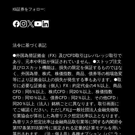
IG証券をフォロー:
法令に基づく表記
●外国為替証拠金（FX）及びCFD取引はレバレッジ取引で
あり、元本や利益が保証されていません。●ストップ注文
及びロスカット機能は、損失の限定を保証するものではな
く、外国為替、株式、株価指数、商品、債券等の相場急変
等により証拠金以上の損失が発生する事もあります。●取
引に必要な証拠金（個人）FX：約定代金の4％以上、商品
CFD：同5％以上、株式CFD：同20％以上、株価指数
CFD：同10％以上、債券CFD：同2％以上、その他CFD：
同20％以上（法人）銘柄ごとに異なります。取引画面に
てご確認ください。ただしFXは一般社団法人金融先物取
引業協会が算出した為替リスク想定比率以上となります。
為替リスク想定比率は金融商品取引業等に関する内閣府令
第117条第31項第1号に規定される定量的計算モデルを用い
算出されます。（法・個人共）各種オプション（バニラ・