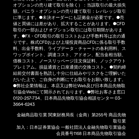
オプションの売り建て取引を除く）：当該取引の最大損失
額。バニラ・オプションの売り建て取引：レバレッジ取引
に準じます。●未決オーダーにも証拠金が必要です。●売
値と買値には差があり、拡大することがあります。●CFD
取引の一部および オプション取引には取引期限がありま
す。●FX・CFD取引の取引コストおよび手数料等は次の通
りです。株式CFDおよび上場投資商品CFDに係る取引手数
料、出金手数料、ライブデータ・チャートの各利用料、ス
ワップポイント、調達コスト、アドオン、配当金相当額、
借株コスト、ノースリッページ注文保証料、ノックアウト
プレミアム。損益通貨と口座通貨の交換コスト。 ●契約締
結前交付書面を熟読し十分に仕組みやリスクをご理解いた
だいた上で、ご自身の判断にてお取引をお願い致します。
●弊社企業情報は、本店又は弊社Web及び日本商品先物取
引協会Webにて開示されております。●弊社お客さま窓口
0120-257-734、日本商品先物取引協会相談センター 03-
3664-6243
金融商品取引業 関東財務局長（金商）第255号 商品先物
取引業
加入：日本証券業協会 一般社団法人金融先物取引業協会
会員番号1168 日本商品先物取引協会