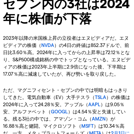
セブン内の3社は2024
年に株価が下落
2023年以降の米国株上昇の立役者はエヌビディアだ。エヌ
ビディアの株価（
NVDA
）の4日の終値は852.37ドルで、前
日比3.60％高。2024年に入ってからの上昇率は72.12％とな
り、S&P500構成銘柄の中でトップとなっている。エヌビデ
ィアの株価は2023年上半期に2.9倍になった後、下半期は
17.07％高に減速していたが、再び勢いを取り戻した。
ただ、マグニフィセント・セブンの中では明暗もはっきり
してきた。電気自動車（EV）大手テスラ（
TSLA
）の株価は
2024年に入って24.28％安。アップル（
AAPL
）は9.05％
安、アルファベット（
GOOGL
）は4.54％安と失速してい
る。残る3社の中では、アマゾン・コム（
AMZN
）が
16.88％高と健闘。マイクロソフト（
MSFT
）は10.34％高
だ。一方、メタ・プラットフォームズ（
META
）は
2月1日に