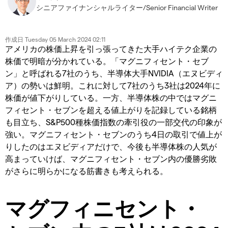
シニアファイナンシャルライター/Senior Financial Writer
作成日
Tuesday 05 March 2024 02:11
アメリカの株価上昇を引っ張ってきた大手ハイテク企業の
株価で明暗が分かれている。「マグニフィセント・セブ
ン」と呼ばれる7社のうち、半導体大手NVIDIA（エヌビディ
ア）の勢いは鮮明。これに対して7社のうち3社は2024年に
株価が値下がりしている。一方、半導体株の中ではマグニ
フィセント・セブンを超える値上がりを記録している銘柄
も目立ち、S&P500種株価指数の牽引役の一部交代の印象が
強い。マグニフィセント・セブンのうち4日の取引で値上が
りしたのはエヌビディアだけで、今後も半導体株の人気が
高まっていけば、マグニフィセント・セブン内の優勝劣敗
がさらに明らかになる筋書きも考えられる。
マグフィニセント・