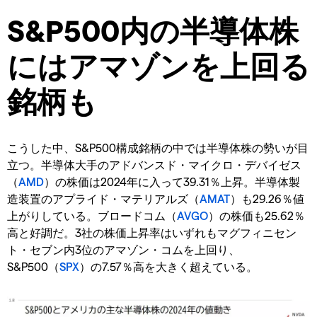
S&P500内の半導体株
にはアマゾンを上回る
銘柄も
こうした中、S&P500構成銘柄の中では半導体株の勢いが目
立つ。半導体大手のアドバンスド・マイクロ・デバイゼス
（
AMD
）の株価は2024年に入って39.31％上昇。半導体製
造装置のアプライド・マテリアルズ（
AMAT
）も29.26％値
上がりしている。ブロードコム（
AVGO
）の株価も25.62％
高と好調だ。3社の株価上昇率はいずれもマグフィニセン
ト・セブン内3位のアマゾン・コムを上回り、
S&P500（
SPX
）の7.57％高を大きく超えている。