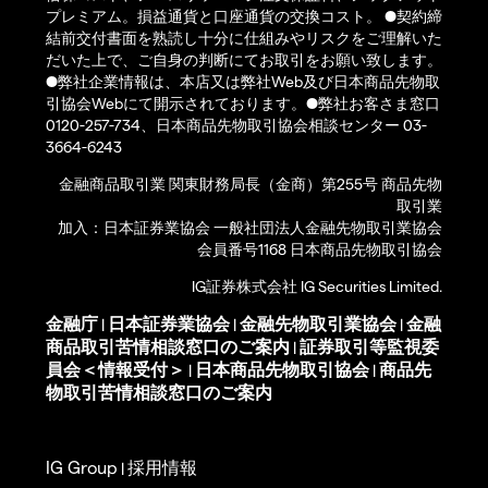
プレミアム。損益通貨と口座通貨の交換コスト。 ●契約締
結前交付書面を熟読し十分に仕組みやリスクをご理解いた
だいた上で、ご自身の判断にてお取引をお願い致します。
●弊社企業情報は、本店又は弊社Web及び日本商品先物取
引協会Webにて開示されております。●弊社お客さま窓口
0120-257-734、日本商品先物取引協会相談センター 03-
3664-6243
金融商品取引業 関東財務局長（金商）第255号 商品先物
取引業
加入：日本証券業協会 一般社団法人金融先物取引業協会
会員番号1168 日本商品先物取引協会
IG証券株式会社 IG Securities Limited.
金融庁
日本証券業協会
金融先物取引業協会
金融
|
|
|
商品取引苦情相談窓口のご案内
証券取引等監視委
|
員会＜情報受付＞
日本商品先物取引協会
商品先
|
|
物取引苦情相談窓口のご案内
IG Group
採用情報
|