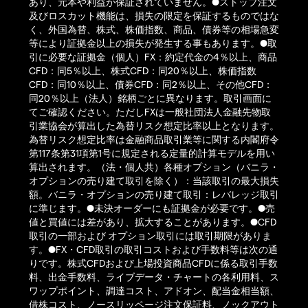
あり、元本や利益が保証されていません。●ストップ注文
及びロスカット機能は、損失の限定を保証するものではな
く、外国為替、株式、株価指数、商品、債券等の相場急変
等により証拠金以上の損失が発生する事もあります。●取
引に必要な証拠金（個人）FX：約定代金の4％以上、商品
CFD：同5％以上、株式CFD：同20％以上、株価指数
CFD：同10％以上、債券CFD：同2％以上、その他CFD：
同20％以上（法人）銘柄ごとに異なります。取引画面に
てご確認ください。ただしFXは一般社団法人金融先物取
引業協会が算出した為替リスク想定比率以上となります。
為替リスク想定比率は金融商品取引業等に関する内閣府令
第117条第31項第1号に規定される定量的計算モデルを用い
算出されます。（法・個人共）各種オプション（バニラ・
オプションの売り建て取引を除く）：当該取引の最大損失
額。バニラ・オプションの売り建て取引：レバレッジ取引
に準じます。●未決オーダーにも証拠金が必要です。●売
値と買値には差があり、拡大することがあります。●CFD
取引の一部および オプション取引には取引期限がありま
す。●FX・CFD取引の取引コストおよび手数料等は次の通
りです。株式CFDおよび上場投資商品CFDに係る取引手数
料、出金手数料、ライブデータ・チャートの各利用料、ス
ワップポイント、調達コスト、アドオン、配当金相当額、
借株コスト、ノースリッページ注文保証料、ノックアウト