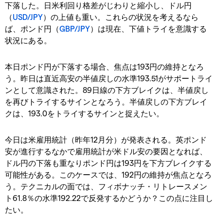
下落した。日米利回り格差がじわりと縮小し、ドル円
（
USD/JPY
）の上値も重い。これらの状況を考えるなら
ば、ポンド円（
GBP/JPY
）は現在、下値トライを意識する
状況にある。
本日ポンド円が下落する場合、焦点は193円の維持となろ
う。昨日は直近高安の半値戻しの水準193.51がサポートライ
ンとして意識された。89日線の下方ブレイクは、半値戻し
を再びトライするサインとなろう。半値戻しの下方ブレイ
クは、193.0をトライするサインと捉えたい。
今日は米雇用統計（昨年12月分）が発表される。英ポンド
安が進行するなかで雇用統計が米ドル安の要因となれば、
ドル円の下落も重なりポンド円は193円を下方ブレイクする
可能性がある。このケースでは、192円の維持が焦点となろ
う。テクニカルの面では、フィボナッチ・リトレースメン
ト61.8％の水準192.22で反発するかどうか？この点に注目し
たい。