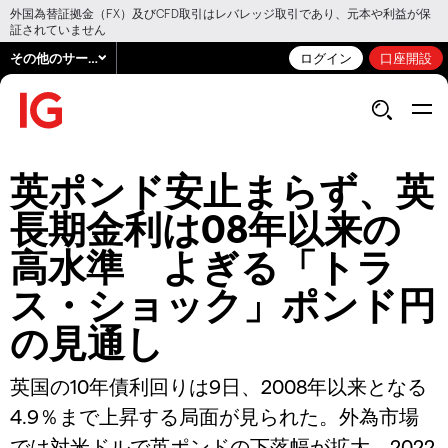
外国為替証拠金（FX）及びCFD取引はレバレッジ取引であり、元本や利益が保
証されていません
その他のサービス
ログイン
口座開設
英ポンド安止まらず、英
長期金利は08年以来の
高水準 よぎる「トラ
ス・ショック」ポンド円
の見通し
英国の10年債利回りは9日、2008年以来となる
4.9％まで上昇する局面が見られた。外為市場
では対米ドルで英ポンドの下落幅が拡大。2022