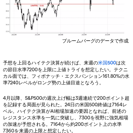
ブルームバーグのデータで作成
予想を上回るハイテク決算が続けば、来週の
米国500
は次
の節目水準7200を上限に上値トライを想定したい。テクニ
カル面では、フィボナッチ・エクスパンション161.80%の水
準7240レベルがロング勢の上値目途となろう。
4月以降、S&P500の週次上げ幅は3週連続で200ポイント超
を記録する局面が見られた。24日の米国500終値は7164レ
ベル。ハイテク決算がAI相場加速の要因となれば、前述の
レジスタンス水準を一気に突破し、7300を視野に強気相場
の加速が予想される。7164から約200ポイント上の水準
7360を来週の上限と想定したい。