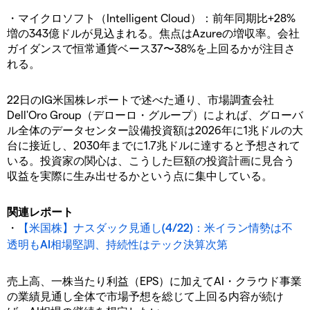
・マイクロソフト（Intelligent Cloud）：前年同期比+28%
増の343億ドルが見込まれる。焦点はAzureの増収率。会社
ガイダンスで恒常通貨ベース37〜38%を上回るかが注目さ
れる。
22日のIG米国株レポートで述べた通り、市場調査会社
Dell'Oro Group（デローロ・グループ）によれば、グローバ
ル全体のデータセンター設備投資額は2026年に1兆ドルの大
台に接近し、2030年までに1.7兆ドルに達すると予想されて
いる。投資家の関心は、こうした巨額の投資計画に見合う
収益を実際に生み出せるかという点に集中している。
関連レポート
・
【米国株】ナスダック見通し(4/22)：米イラン情勢は不
透明もAI相場堅調、持続性はテック決算次第
売上高、一株当たり利益（EPS）に加えてAI・クラウド事業
の業績見通し全体で市場予想を総じて上回る内容が続け