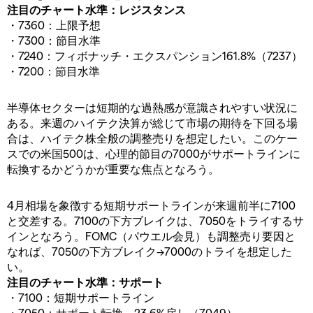
注目のチャート水準：レジスタンス
・7360：上限予想
・7300：節目水準
・7240：フィボナッチ・エクスパンション161.8%（7237）
・7200：節目水準
半導体セクターは短期的な過熱感が意識されやすい状況に
ある。来週のハイテク決算が総じて市場の期待を下回る場
合は、ハイテク株全般の調整売りを想定したい。このケー
スでの米国500は、心理的節目の7000がサポートラインに
転換するかどうかが重要な焦点となろう。
4月相場を象徴する短期サポートラインが来週前半に7100
と交差する。7100の下方ブレイクは、7050をトライするサ
インとなろう。FOMC（パウエル会見）も調整売り要因と
なれば、7050の下方ブレイク→7000のトライを想定した
い。
注目のチャート水準：サポート
・7100：短期サポートライン
・7050：サポート転換、23.6%戻し（7049）