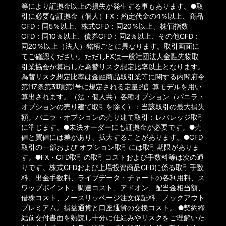
等により証拠金以上の損失が発生する事もあります。●取
引に必要な証拠金（個人）FX：約定代金の4％以上、商品
CFD：同5％以上、株式CFD：同20％以上、株価指数
CFD：同10％以上、債券CFD：同2％以上、その他CFD：
同20％以上（法人）銘柄ごとに異なります。取引画面に
てご確認ください。ただしFXは一般社団法人金融先物取
引業協会が算出した為替リスク想定比率以上となります。
為替リスク想定比率は金融商品取引業等に関する内閣府令
第117条第31項第1号に規定される定量的計算モデルを用い
算出されます。（法・個人共）各種オプション（バニラ・
オプションの売り建て取引を除く）：当該取引の最大損失
額。バニラ・オプションの売り建て取引：レバレッジ取引
に準じます。●未決オーダーにも証拠金が必要です。●売
値と買値には差があり、拡大することがあります。●CFD
取引の一部および オプション取引には取引期限がありま
す。●FX・CFD取引の取引コストおよび手数料等は次の通
りです。株式CFDおよび上場投資商品CFDに係る取引手数
料、出金手数料、ライブデータ・チャートの各利用料、ス
ワップポイント、調達コスト、アドオン、配当金相当額、
借株コスト、ノースリッページ注文保証料、ノックアウト
プレミアム。損益通貨と口座通貨の交換コスト。 ●契約締
結前交付書面を熟読し十分に仕組みやリスクをご理解いた