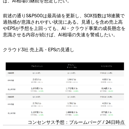
ば、AI相場の継続を想定したい。
前述の通りS&P500は最高値を更新し、SOX指数は18連騰で
過熱感が意識されやすい状況にある。見通しを含め売上高
やEPSが予想を上回っても、AI・クラウド事業の成長懸念を
意識させる内容が続けば、AI相場の失速を警戒したい。
クラウド3社 売上高・EPSの見通し
コンセンサス予想：ブルームバーグ / 24日時点