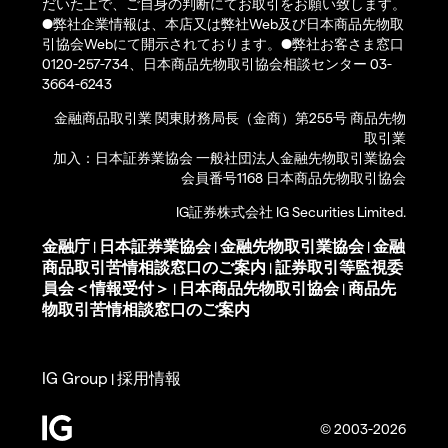
だいた上で、ご自身の判断にてお取引をお願い致します。
●弊社企業情報は、本店又は弊社Web及び日本商品先物取
引協会Webにて開示されております。●弊社お客さま窓口
0120-257-734、日本商品先物取引協会相談センター 03-
3664-6243
金融商品取引業 関東財務局長（金商）第255号 商品先物
取引業
加入：日本証券業協会 一般社団法人金融先物取引業協会
会員番号1168 日本商品先物取引協会
IG証券株式会社 IG Securities Limited.
金融庁
日本証券業協会
金融先物取引業協会
金融
|
|
|
商品取引苦情相談窓口のご案内
証券取引等監視委
|
員会＜情報受付＞
日本商品先物取引協会
商品先
|
|
物取引苦情相談窓口のご案内
IG Group
採用情報
|
© 2003-2026