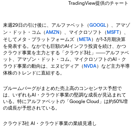
TradingView提供のチャート
来週29日の引け後に、アルファベット（
GOOGL
）、アマゾ
ン・ドット・コム（
AMZN
）、マイクロソフト（
MSFT
）、
そしてメタ・プラットフォームズ（
META
）が1-3月期決算
を発表する。なかでも巨額のAIインフラ投資を続け、かつ
クラウド事業を主力とする「クラウド3社」――アルファベ
ット、アマゾン・ドット・コム、マイクロソフトのAI・ク
ラウド事業の動向は、エヌビディア（
NVDA
）など主力半導
体株のトレンドに直結する。
ブルームバーグがまとめた売上高のコンセンサス予想で
は、いずれもAI・クラウド事業の堅調な成長が見込まれて
いる。特にアルファベットの「Google Cloud」は約50%増
の成長が予想されている。
クラウド3社 AI・クラウド事業の業績見通し