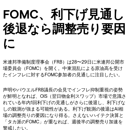
FOMC、利下げ見通し
後退なら調整売り要因
に
米連邦準備制度理事会（FRB）は28〜29日に米連邦公開市
場委員会（FOMC）を開く。中東混乱による原油高を受け
たインフレに対するFOMC参加者の見通しに注目したい。
声明やパウエルFRB議長の会見でインフレ抑制重視の姿勢
が鮮明となれば、OIS（翌日物金利スワップ）市場で意識さ
れている年内1回利下げの見通しがさらに後退し、利下げな
しの観測が強まる可能性がある。利下げ観測の後退はAI相
場の調整売りの要因になり得る。さえないハイテク決算と
「タカ派のFOMC」が重なれば、週後半の調整売り加速を
警戒したい。