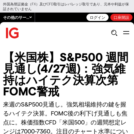
外国為替証拠金（FX）及びCFD取引はレバレッジ取引であり、元本や利益が保
証されていません
その他のサービス
ログイン
口座開設
【米国株】S&P500 週間
見通し(4/27週)：強気維
持はハイテク決算次第
FOMC警戒
来週のS&P500見通し。強気相場維持の鍵を握
るハイテク決算。FOMC後の利下げ見通しも焦
点に。株価指数CFD「米国500」の週間想定レ
ンジは7000-7360。注目のチャート水準につい