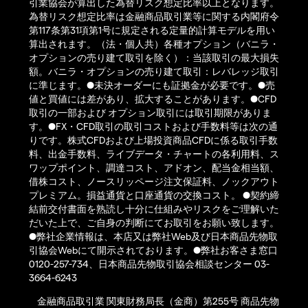
引業協会が算出した為替リスク想定比率以上となります。
為替リスク想定比率は金融商品取引業等に関する内閣府令
第117条第31項第1号に規定される定量的計算モデルを用い
算出されます。（法・個人共）各種オプション（バニラ・
オプションの売り建て取引を除く）：当該取引の最大損失
額。バニラ・オプションの売り建て取引：レバレッジ取引
に準じます。●未決オーダーにも証拠金が必要です。●売
値と買値には差があり、拡大することがあります。●CFD
取引の一部および オプション取引には取引期限がありま
す。●FX・CFD取引の取引コストおよび手数料等は次の通
りです。株式CFDおよび上場投資商品CFDに係る取引手数
料、出金手数料、ライブデータ・チャートの各利用料、ス
ワップポイント、調達コスト、アドオン、配当金相当額、
借株コスト、ノースリッページ注文保証料、ノックアウト
プレミアム。損益通貨と口座通貨の交換コスト。 ●契約締
結前交付書面を熟読し十分に仕組みやリスクをご理解いた
だいた上で、ご自身の判断にてお取引をお願い致します。
●弊社企業情報は、本店又は弊社Web及び日本商品先物取
引協会Webにて開示されております。●弊社お客さま窓口
0120-257-734、日本商品先物取引協会相談センター 03-
3664-6243
金融商品取引業 関東財務局長（金商）第255号 商品先物