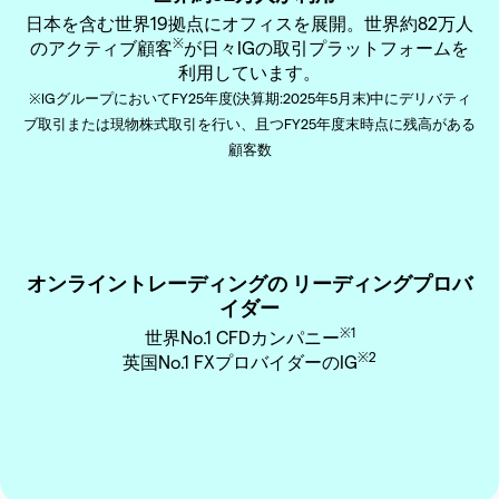
日本を含む世界19拠点にオフィスを展開。世界約82万人
※
のアクティブ顧客
が日々IGの取引プラットフォームを
利用しています。
※IGグループにおいてFY25年度(決算期:2025年5月末)中にデリバティ
ブ取引または現物株式取引を行い、且つFY25年度末時点に残高がある
顧客数
オンライントレーディングの リーディングプロバ
イダー
※1
世界No.1 CFDカンパニー
※2
英国No.1 FXプロバイダーのIG