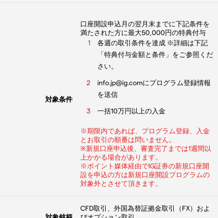
口座開設申込月の翌月末までに下記条件を
満たされた方に最大50,000円の特典付与
各週の取引条件を達成 ※詳細は下記
「特典付与金額と条件」をご参照くだ
さい。
info.jp@ig.comにプログラム登録情報
を送信
対象条件
一括10万円以上の入金
※期限内であれば、プログラム登録、入金
とお取引の順番は問いません。
※新規口座申込後、審査完了までは1週間以
上かかる場合があります。
※ポイント媒体経由でIG証券の新規口座開
設を申込の方は新規口座開設プログラムの
対象外とさせて頂きます。
CFD取引、外国為替証拠金取引（FX）およ
対象銘柄
びオプション取引