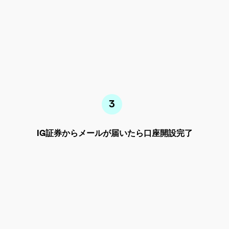
IG証券から
メールが
届いたら
口座開設
完了