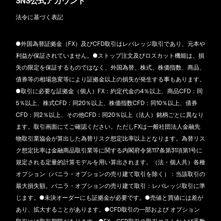
SNS公式アカウント
法令に基づく表記
●外国為替証拠金（FX）及びCFD取引はレバレッジ取引であり、元本や
利益が保証されていません。●ストップ注文及びロスカット機能は、損
失の限定を保証するものではなく、外国為替、株式、株価指数、商品、
債券等の相場急変等により証拠金以上の損失が発生する事もあります。
●取引に必要な証拠金（個人）FX：約定代金の4％以上、商品CFD：同
5％以上、株式CFD：同20％以上、株価指数CFD：同10％以上、債券
CFD：同2％以上、その他CFD：同20％以上（法人）銘柄ごとに異なり
ます。取引画面にてご確認ください。ただしFXは一般社団法人金融先
物取引業協会が算出した為替リスク想定比率以上となります。為替リス
ク想定比率は金融商品取引業等に関する内閣府令第117条第31項第1号に
規定される定量的計算モデルを用い算出されます。（法・個人共）各種
オプション（バニラ・オプションの売り建て取引を除く）：当該取引の
最大損失額。バニラ・オプションの売り建て取引：レバレッジ取引に準
じます。●未決オーダーにも証拠金が必要です。●売値と買値には差が
あり、拡大することがあります。●CFD取引の一部および オプション