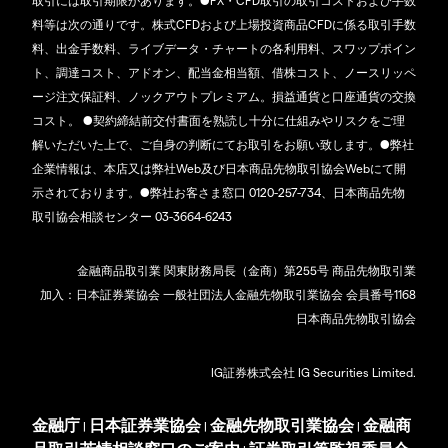
取引には取引期限があります。●FX・CFD取引の取引コストおよび手数
料等は次の通りです。株式CFDおよび上場投資商品CFDに係る取引手数
料、出金手数料、ライブデータ・チャートの各利用料、スワップポイン
ト、調達コスト、アドオン、配当金相当額、借株コスト、ノースリッペ
ージ注文保証料、ノックアウトプレミアム。損益通貨と口座通貨の交換
コスト。 ●契約締結前交付書面を熟読し十分に仕組みやリスクをご理
解いただいた上で、ご自身の判断にてお取引をお願い致します。●弊社
企業情報は、本店又は弊社Web及び日本商品先物取引協会Webにて開
示されております。●弊社お客さま窓口 0120-257-734、日本商品先物
取引協会相談センター 03-3664-6243
金融商品取引業 関東財務局長（金商）第255号 商品先物取引業
加入：日本証券業協会 一般社団法人金融先物取引業協会 会員番号1168
日本商品先物取引協会
IG証券株式会社 IG Securities Limited.
金融庁
日本証券業協会
金融先物取引業協会
金融商
|
|
|