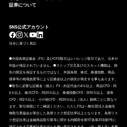
証券について
SNS公式アカウント
法令に基づく表記
●外国為替証拠金（FX）及びCFD取引はレバレッジ取引であり、元本や
利益が保証されていません。●ストップ注文及びロスカット機能は、損
失の限定を保証するものではなく、外国為替、株式、株価指数、商品、
債券等の相場急変等により証拠金以上の損失が発生する事もあります。
●取引に必要な証拠金（個人）FX：約定代金の4％以上、商品CFD：同
5％以上、株式CFD：同20％以上、株価指数CFD：同10％以上、債券
CFD：同2％以上、その他CFD：同20％以上（法人）銘柄ごとに異なり
ます。取引画面にてご確認ください。ただしFXは一般社団法人金融先
物取引業協会が算出した為替リスク想定比率以上となります。為替リス
ク想定比率は金融商品取引業等に関する内閣府令第117条第31項第1号に
規定される定量的計算モデルを用い算出されます。（法・個人共）各種