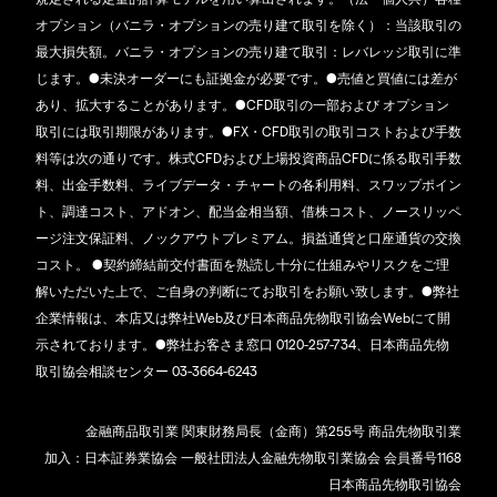
オプション（バニラ・オプションの売り建て取引を除く）：当該取引の
最大損失額。バニラ・オプションの売り建て取引：レバレッジ取引に準
じます。●未決オーダーにも証拠金が必要です。●売値と買値には差が
あり、拡大することがあります。●CFD取引の一部および オプション
取引には取引期限があります。●FX・CFD取引の取引コストおよび手数
料等は次の通りです。株式CFDおよび上場投資商品CFDに係る取引手数
料、出金手数料、ライブデータ・チャートの各利用料、スワップポイン
ト、調達コスト、アドオン、配当金相当額、借株コスト、ノースリッペ
ージ注文保証料、ノックアウトプレミアム。損益通貨と口座通貨の交換
コスト。 ●契約締結前交付書面を熟読し十分に仕組みやリスクをご理
解いただいた上で、ご自身の判断にてお取引をお願い致します。●弊社
企業情報は、本店又は弊社Web及び日本商品先物取引協会Webにて開
示されております。●弊社お客さま窓口 0120-257-734、日本商品先物
取引協会相談センター 03-3664-6243
金融商品取引業 関東財務局長（金商）第255号 商品先物取引業
加入：日本証券業協会 一般社団法人金融先物取引業協会 会員番号1168
日本商品先物取引協会