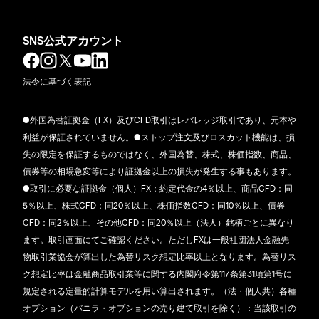
SNS公式アカウント
法令に基づく表記
●外国為替証拠金（FX）及びCFD取引はレバレッジ取引であり、元本や
利益が保証されていません。●ストップ注文及びロスカット機能は、損
失の限定を保証するものではなく、外国為替、株式、株価指数、商品、
債券等の相場急変等により証拠金以上の損失が発生する事もあります。
●取引に必要な証拠金（個人）FX：約定代金の4％以上、商品CFD：同
5％以上、株式CFD：同20％以上、株価指数CFD：同10％以上、債券
CFD：同2％以上、その他CFD：同20％以上（法人）銘柄ごとに異なり
ます。取引画面にてご確認ください。ただしFXは一般社団法人金融先
物取引業協会が算出した為替リスク想定比率以上となります。為替リス
ク想定比率は金融商品取引業等に関する内閣府令第117条第31項第1号に
規定される定量的計算モデルを用い算出されます。（法・個人共）各種
オプション（バニラ・オプションの売り建て取引を除く）：当該取引の