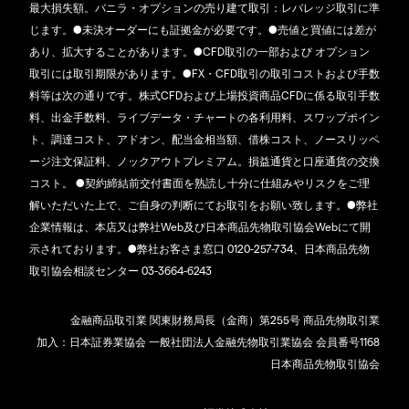
最大損失額。バニラ・オプションの売り建て取引：レバレッジ取引に準
じます。●未決オーダーにも証拠金が必要です。●売値と買値には差が
あり、拡大することがあります。●CFD取引の一部および オプション
取引には取引期限があります。●FX・CFD取引の取引コストおよび手数
料等は次の通りです。株式CFDおよび上場投資商品CFDに係る取引手数
料、出金手数料、ライブデータ・チャートの各利用料、スワップポイン
ト、調達コスト、アドオン、配当金相当額、借株コスト、ノースリッペ
ージ注文保証料、ノックアウトプレミアム。損益通貨と口座通貨の交換
コスト。 ●契約締結前交付書面を熟読し十分に仕組みやリスクをご理
解いただいた上で、ご自身の判断にてお取引をお願い致します。●弊社
企業情報は、本店又は弊社Web及び日本商品先物取引協会Webにて開
示されております。●弊社お客さま窓口 0120-257-734、日本商品先物
取引協会相談センター 03-3664-6243
金融商品取引業 関東財務局長（金商）第255号 商品先物取引業
加入：日本証券業協会 一般社団法人金融先物取引業協会 会員番号1168
日本商品先物取引協会