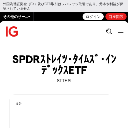
外国為替証拠金（FX）及びCFD取引はレバレッジ取引であり、元本や利益が保
証されていません
その他のサービス
ログイン
口座開設
SPDRｽﾄﾚｲﾂ･ﾀｲﾑｽﾞ･ｲﾝ
ﾃﾞｯｸｽETF
STTF.SI
5 分