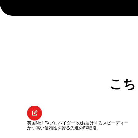
こち
英国No.1 FXプロバイダー1のお届けするスピーディー
かつ高い信頼性を誇る先進のFX取引。