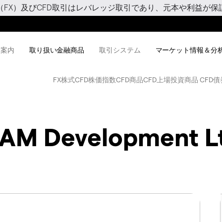
（FX）及びCFD取引はレバレッジ取引であり、元本や利益が保
用案内
取り扱い金融商品
取引システム
マーケット情報＆分
FX
株式CFD
株価指数CFD
商品CFD
上場投資商品 CFD
債
AM Development L