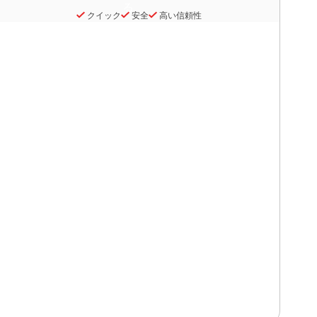
クイック
安全
高い信頼性