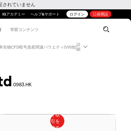
証されていません
IGアカデミー
ヘルプ&サポート
ログイン
口座開設
析
学習コンテンツ
詳
券先物CFD
暗号資産関連
バラエティ(VIX他)
細
td
0983.HK