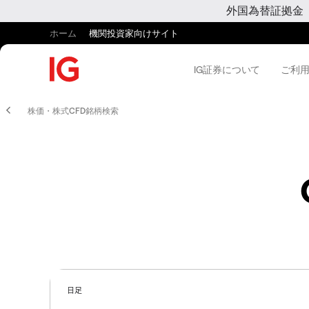
外国為替証拠金
ホーム
機関投資家向けサイト
IG証券について
ご利
株価・株式CFD銘柄検索
日足