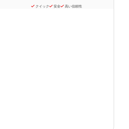
クイック
安全
高い信頼性