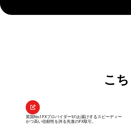
こち
英国No.1 FXプロバイダー1のお届けするスピーディー
かつ高い信頼性を誇る先進のFX取引。