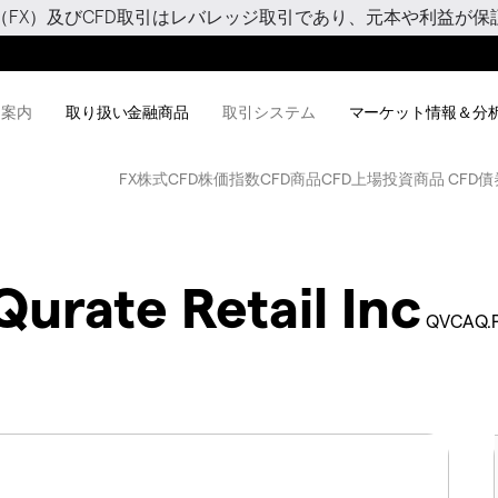
（FX）及びCFD取引はレバレッジ取引であり、元本や利益が保
用案内
取り扱い金融商品
取引システム
マーケット情報＆分
FX
株式CFD
株価指数CFD
商品CFD
上場投資商品 CFD
債
Qurate Retail Inc
QVCAQ.