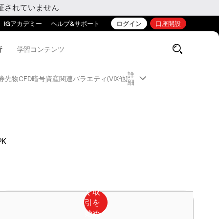
証されていません
IGアカデミー
ヘルプ&サポート
ログイン
口座開設
析
学習コンテンツ
詳
券先物CFD
暗号資産関連
バラエティ(VIX他)
細
PK