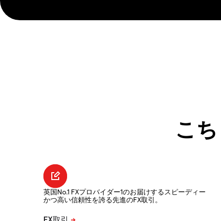
こち
英国No.1 FXプロバイダー1のお届けするスピーディー
かつ高い信頼性を誇る先進のFX取引。