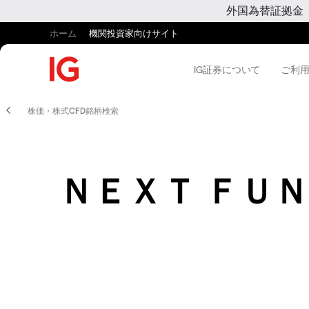
外国為替証拠金
ホーム
機関投資家向けサイト
IG証券について
ご利
株価・株式CFD銘柄検索
ＮＥＸＴ ＦＵ