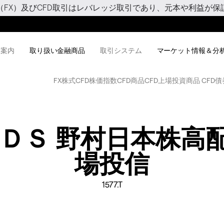
（FX）及びCFD取引はレバレッジ取引であり、元本や利益が保
用案内
取り扱い金融商品
取引システム
マーケット情報＆分
FX
株式CFD
株価指数CFD
商品CFD
上場投資商品 CFD
債
ＮＤＳ 野村日本株高
場投信
1577.T