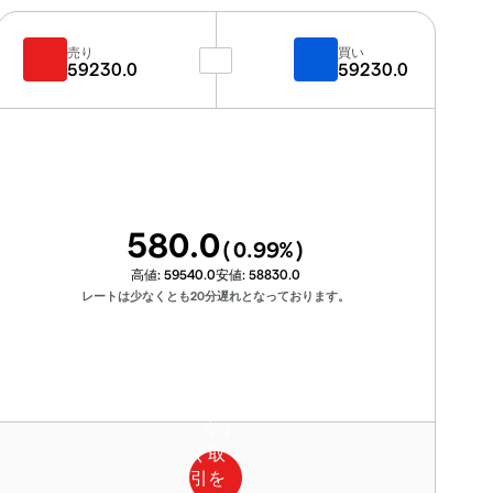
売り
買い
59230.0
59230.0
580.0
(
0.99
%)
高値:
59540.0
安値:
58830.0
レートは少なくとも20分遅れとなっております。