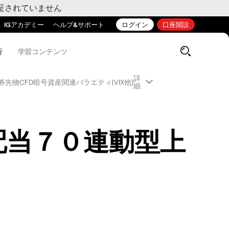
証されていません
IGアカデミー
ヘルプ&サポート
ログイン
口座開設
析
学習コンテンツ
詳
券先物CFD
暗号資産関連
バラエティ(VIX他)
細
配当７０連動型上