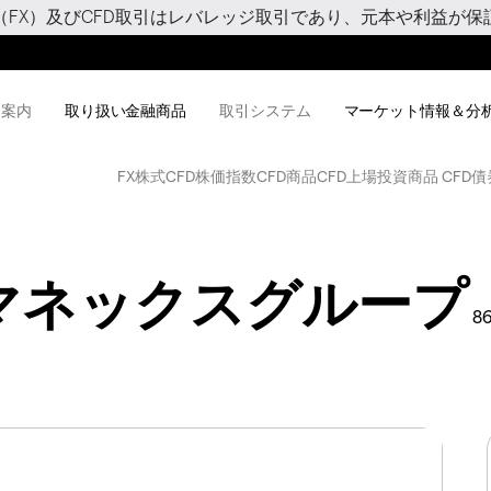
（FX）及びCFD取引はレバレッジ取引であり、元本や利益が保
用案内
取り扱い金融商品
取引システム
マーケット情報＆分
FX
株式CFD
株価指数CFD
商品CFD
上場投資商品 CFD
債
マネックスグループ
86