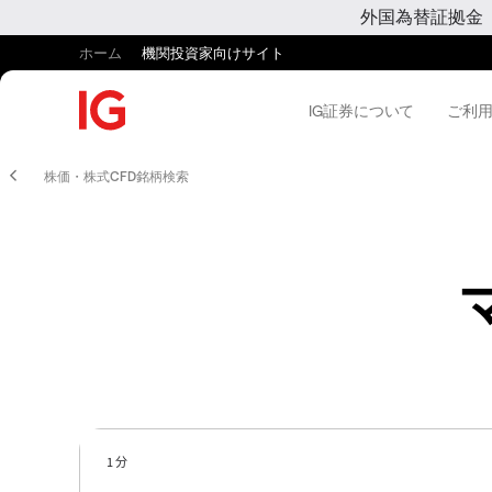
外国為替証拠金
ホーム
機関投資家向けサイト
IG証券について
ご利
株価・株式CFD銘柄検索
1 分