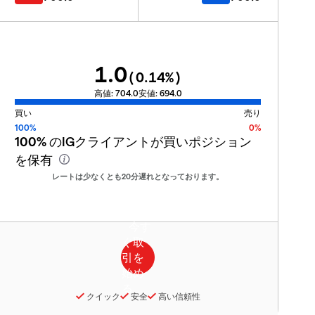
1.0
(
0.14
%)
高値:
704.0
安値:
694.0
買い
売り
100%
0%
100%
のIGクライアントが買いポジション
を保有
レートは少なくとも20分遅れとなっております。
クイック
安全
高い信頼性