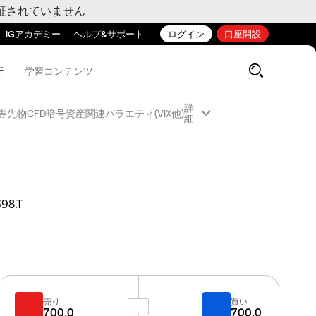
証されていません
IGアカデミー
ヘルプ&サポート
ログイン
口座開設
析
学習コンテンツ
詳
券先物CFD
暗号資産関連
バラエティ(VIX他)
細
98.T
売り
買い
700.0
700.0