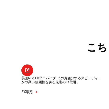
こち
英国No.1 FXプロバイダー1のお届けするスピーディー
かつ高い信頼性を誇る先進のFX取引。