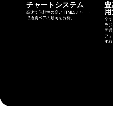
チャートシステム
豊
用
高速で信頼性の高いHTML5チャート
で通貨ペアの動向を分析。
全て
ラジ
国通
フォ
す取