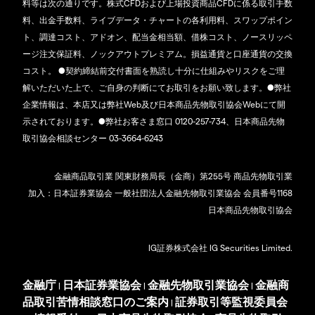
料等は次の通りです。株式CFDおよび上場投資商品CFDに係る取引手数
料、出金手数料、ライブデータ・チャートの各利用料、スワップポイン
ト、調達コスト、アドオン、配当金相当額、借株コスト、ノースリッペ
ージ注文保証料、ノックアウトプレミアム。損益通貨と口座通貨の交換
コスト。 ●契約締結前交付書面を熟読し十分に仕組みやリスクをご理
解いただいた上で、ご自身の判断にてお取引をお願い致します。●弊社
企業情報は、本店又は弊社Web及び日本商品先物取引協会Webにて開
示されております。●弊社お客さま窓口 0120-257-734、日本商品先物
取引協会相談センター 03-3664-6243
金融商品取引業 関東財務局長（金商）第255号 商品先物取引業
加入：日本証券業協会 一般社団法人金融先物取引業協会 会員番号1168
日本商品先物取引協会
IG証券株式会社 IG Securities Limited.
金融庁
日本証券業協会
金融先物取引業協会
金融商
|
|
|
品取引苦情相談窓口のご案内
証券取引等監視委員会
|