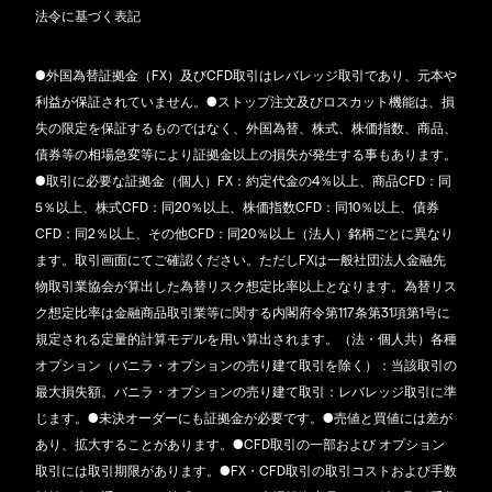
法令に基づく表記
●外国為替証拠金（FX）及びCFD取引はレバレッジ取引であり、元本や
利益が保証されていません。●ストップ注文及びロスカット機能は、損
失の限定を保証するものではなく、外国為替、株式、株価指数、商品、
債券等の相場急変等により証拠金以上の損失が発生する事もあります。
●取引に必要な証拠金（個人）FX：約定代金の4％以上、商品CFD：同
5％以上、株式CFD：同20％以上、株価指数CFD：同10％以上、債券
CFD：同2％以上、その他CFD：同20％以上（法人）銘柄ごとに異なり
ます。取引画面にてご確認ください。ただしFXは一般社団法人金融先
物取引業協会が算出した為替リスク想定比率以上となります。為替リス
ク想定比率は金融商品取引業等に関する内閣府令第117条第31項第1号に
規定される定量的計算モデルを用い算出されます。（法・個人共）各種
オプション（バニラ・オプションの売り建て取引を除く）：当該取引の
最大損失額。バニラ・オプションの売り建て取引：レバレッジ取引に準
じます。●未決オーダーにも証拠金が必要です。●売値と買値には差が
あり、拡大することがあります。●CFD取引の一部および オプション
取引には取引期限があります。●FX・CFD取引の取引コストおよび手数