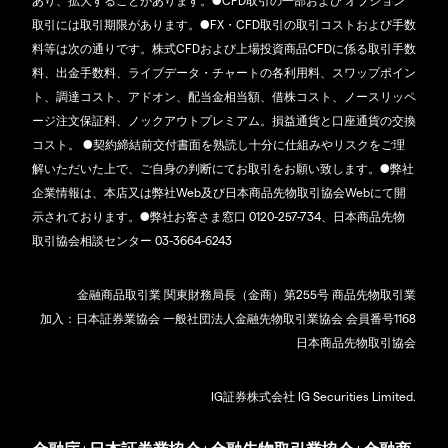
あり、拡大することがあります。●CFD取引の一部および オプション
取引には取引期限があります。●FX・CFD取引の取引コストおよび手数
料等は次の通りです。株式CFDおよび上場投資商品CFDに係る取引手数
料、出金手数料、ライブデータ・チャートの各利用料、スワップポイン
ト、調達コスト、アドオン、配当金相当額、借株コスト、ノースリッペ
ージ注文保証料、ノックアウトプレミアム。損益通貨と口座通貨の交換
コスト。 ●契約締結前交付書面を熟読し十分に仕組みやリスクをご理
解いただいた上で、ご自身の判断にてお取引をお願い致します。●弊社
企業情報は、本店又は弊社Web及び日本商品先物取引協会Webにて開
示されております。●弊社お客さま窓口 0120-257-734、日本商品先物
取引協会相談センター 03-3664-6243
金融商品取引業 関東財務局長（金商）第255号 商品先物取引業
加入：日本証券業協会 一般社団法人金融先物取引業協会 会員番号1168
日本商品先物取引協会
IG証券株式会社 IG Securities Limited.