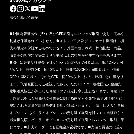
SNS公式アカウント
法令に基づく表記
●外国為替証拠金（FX）及びCFD取引はレバレッジ取引であり、元本や
利益が保証されていません。●ストップ注文及びロスカット機能は、損
失の限定を保証するものではなく、外国為替、株式、株価指数、商品、
債券等の相場急変等により証拠金以上の損失が発生する事もあります。
●取引に必要な証拠金（個人）FX：約定代金の4％以上、商品CFD：同
5％以上、株式CFD：同20％以上、株価指数CFD：同10％以上、債券
CFD：同2％以上、その他CFD：同20％以上（法人）銘柄ごとに異なり
ます。取引画面にてご確認ください。ただしFXは一般社団法人金融先
物取引業協会が算出した為替リスク想定比率以上となります。為替リス
ク想定比率は金融商品取引業等に関する内閣府令第117条第31項第1号に
規定される定量的計算モデルを用い算出されます。（法・個人共）各種
オプション（バニラ・オプションの売り建て取引を除く）：当該取引の
最大損失額。バニラ・オプションの売り建て取引：レバレッジ取引に準
じます。●未決オーダーにも証拠金が必要です。●売値と買値には差が