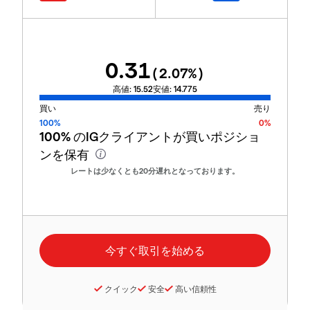
0.31
(
2.07
%)
高値:
15.52
安値:
14.775
買い
売り
100%
0%
100%
のIGクライアントが買いポジショ
ンを保有
レートは少なくとも20分遅れとなっております。
クイック
安全
高い信頼性