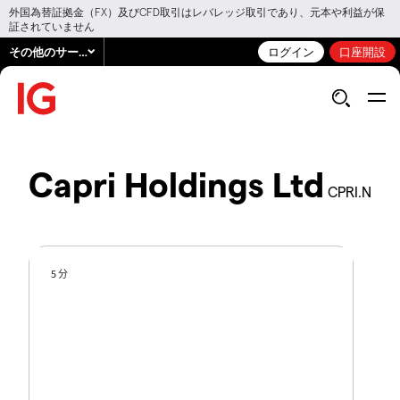
外国為替証拠金（FX）及びCFD取引はレバレッジ取引であり、元本や利益が保
証されていません
その他のサービス
ログイン
口座開設
Capri Holdings Ltd
CPRI.N
5 分