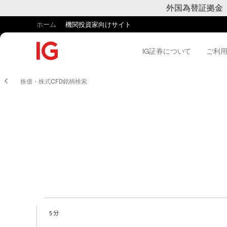
外国為替証拠金
ホーム
機関投資家向けサイト
IG証券について
ご利
株価・株式CFD銘柄検索
5 分