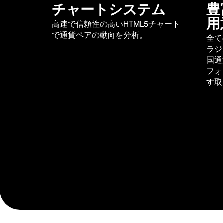
チャートシステム
豊
用
高速で信頼性の高いHTML5チャート
で通貨ペアの動向を分析。
全て
ラジ
国通
フォ
す取