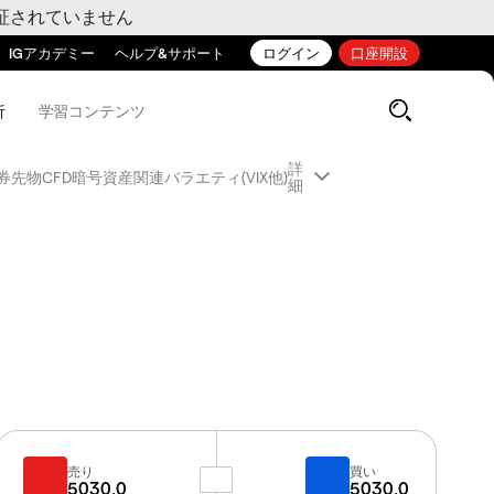
証されていません
IGアカデミー
ヘルプ&サポート
ログイン
口座開設
析
学習コンテンツ
詳
券先物CFD
暗号資産関連
バラエティ(VIX他)
細
売り
買い
5030.0
5030.0