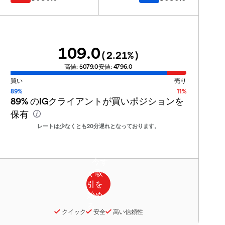
109.0
(
2.21
%)
高値:
5079.0
安値:
4796.0
買い
売り
89%
11%
89%
のIGクライアントが買いポジションを
保有
レートは少なくとも20分遅れとなっております。
クイック
安全
高い信頼性