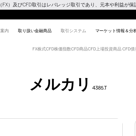
（FX）及びCFD取引はレバレッジ取引であり、元本や利益が保
用案内
取り扱い金融商品
取引システム
マーケット情報＆分
FX
株式CFD
株価指数CFD
商品CFD
上場投資商品 CFD
債
メルカリ
4385.T