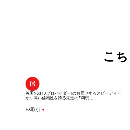
こち
英国No.1 FXプロバイダー1のお届けするスピーディー
かつ高い信頼性を誇る先進のFX取引。