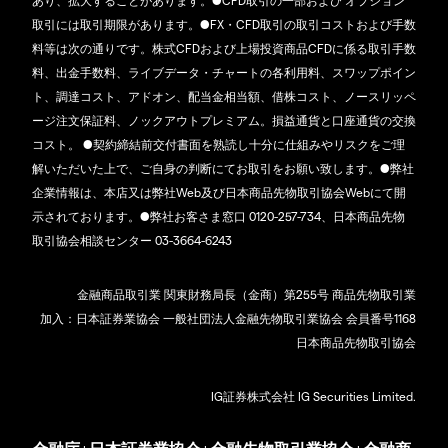
あり、拡大することがあります。●CFD取引の一部および オプション
取引には取引期限があります。●FX・CFD取引の取引コストおよび手数
料等は次の通りです。株式CFDおよび上場投資商品CFDに係る取引手数
料、出金手数料、ライブデータ・チャートの各利用料、スワップポイン
ト、調達コスト、アドオン、配当金相当額、借株コスト、ノースリッペ
ージ注文保証料、ノックアウトプレミアム。損益通貨と口座通貨の交換
コスト。 ●契約締結前交付書面を熟読し十分に仕組みやリスクをご理
解いただいた上で、ご自身の判断にてお取引をお願い致します。●弊社
企業情報は、本店又は弊社Web及び日本商品先物取引協会Webにて開
示されております。●弊社お客さま窓口 0120-257-734、日本商品先物
取引協会相談センター 03-3664-6243
金融商品取引業 関東財務局長（金商）第255号 商品先物取引業
加入：日本証券業協会 一般社団法人金融先物取引業協会 会員番号1168
日本商品先物取引協会
IG証券株式会社 IG Securities Limited.