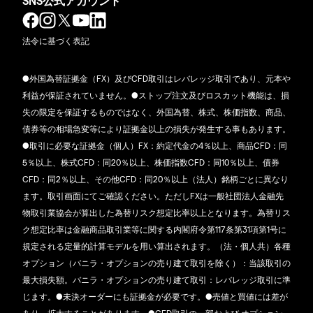
SNS公式アカウント
法令に基づく表記
●外国為替証拠金（FX）及びCFD取引はレバレッジ取引であり、元本や
利益が保証されていません。●ストップ注文及びロスカット機能は、損
失の限定を保証するものではなく、外国為替、株式、株価指数、商品、
債券等の相場急変等により証拠金以上の損失が発生する事もあります。
●取引に必要な証拠金（個人）FX：約定代金の4％以上、商品CFD：同
5％以上、株式CFD：同20％以上、株価指数CFD：同10％以上、債券
CFD：同2％以上、その他CFD：同20％以上（法人）銘柄ごとに異なり
ます。取引画面にてご確認ください。ただしFXは一般社団法人金融先
物取引業協会が算出した為替リスク想定比率以上となります。為替リス
ク想定比率は金融商品取引業等に関する内閣府令第117条第31項第1号に
規定される定量的計算モデルを用い算出されます。（法・個人共）各種
オプション（バニラ・オプションの売り建て取引を除く）：当該取引の
最大損失額。バニラ・オプションの売り建て取引：レバレッジ取引に準
じます。●未決オーダーにも証拠金が必要です。●売値と買値には差が