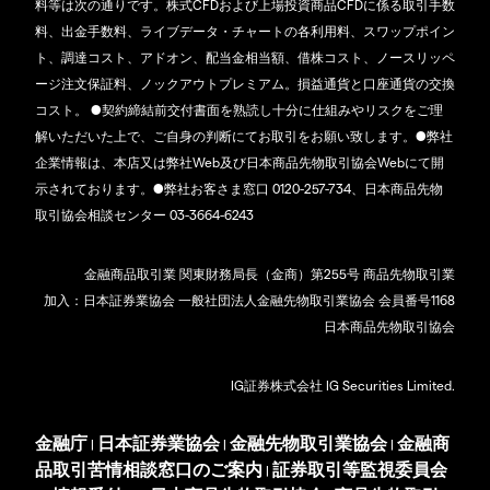
料等は次の通りです。株式CFDおよび上場投資商品CFDに係る取引手数
料、出金手数料、ライブデータ・チャートの各利用料、スワップポイン
ト、調達コスト、アドオン、配当金相当額、借株コスト、ノースリッペ
ージ注文保証料、ノックアウトプレミアム。損益通貨と口座通貨の交換
コスト。 ●契約締結前交付書面を熟読し十分に仕組みやリスクをご理
解いただいた上で、ご自身の判断にてお取引をお願い致します。●弊社
企業情報は、本店又は弊社Web及び日本商品先物取引協会Webにて開
示されております。●弊社お客さま窓口 0120-257-734、日本商品先物
取引協会相談センター 03-3664-6243
金融商品取引業 関東財務局長（金商）第255号 商品先物取引業
加入：日本証券業協会 一般社団法人金融先物取引業協会 会員番号1168
日本商品先物取引協会
IG証券株式会社 IG Securities Limited.
金融庁
日本証券業協会
金融先物取引業協会
金融商
|
|
|
品取引苦情相談窓口のご案内
証券取引等監視委員会
|