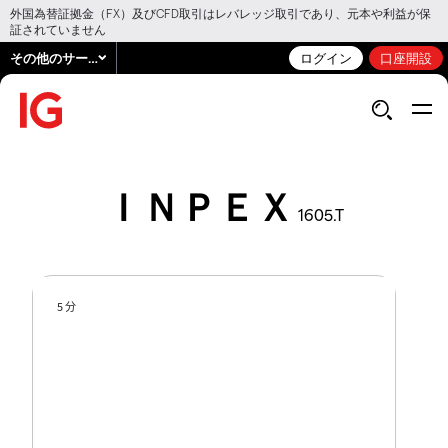
外国為替証拠金（FX）及びCFD取引はレバレッジ取引であり、元本や利益が保
証されていません
その他のサービス
ログイン
口座開設
ＩＮＰＥＸ
1605.T
5 分