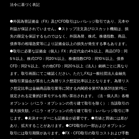
法令に基づく表記
●外国為替証拠金（FX）及びCFD取引はレバレッジ取引であり、元本や
利益が保証されていません。●ストップ注文及びロスカット機能は、損
失の限定を保証するものではなく、外国為替、株式、株価指数、商品、
債券等の相場急変等により証拠金以上の損失が発生する事もあります。
●取引に必要な証拠金（個人）FX：約定代金の4％以上、商品CFD：同
5％以上、株式CFD：同20％以上、株価指数CFD：同10％以上、債券
CFD：同2％以上、その他CFD：同20％以上（法人）銘柄ごとに異なり
ます。取引画面にてご確認ください。ただしFXは一般社団法人金融先
物取引業協会が算出した為替リスク想定比率以上となります。為替リス
ク想定比率は金融商品取引業等に関する内閣府令第117条第31項第1号に
規定される定量的計算モデルを用い算出されます。（法・個人共）各種
オプション（バニラ・オプションの売り建て取引を除く）：当該取引の
最大損失額。バニラ・オプションの売り建て取引：レバレッジ取引に準
じます。●未決オーダーにも証拠金が必要です。●売値と買値には差が
あり、拡大することがあります。●CFD取引の一部および オプション
取引には取引期限があります。●FX・CFD取引の取引コストおよび手数