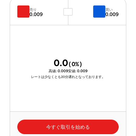
売り
買い
0.009
0.009
0.0
(
0
%)
高値:
0.009
安値:
0.009
レートは少なくとも20分遅れとなっております。