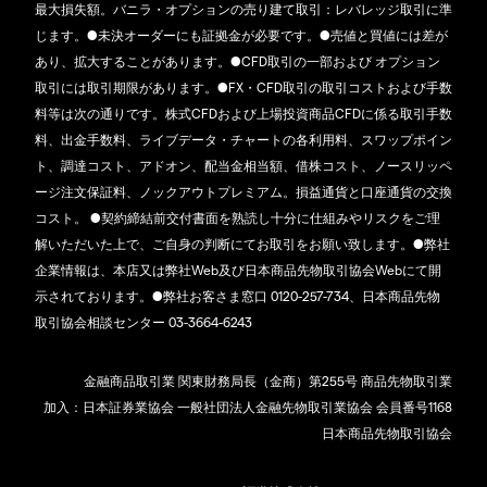
最大損失額。バニラ・オプションの売り建て取引：レバレッジ取引に準
じます。●未決オーダーにも証拠金が必要です。●売値と買値には差が
あり、拡大することがあります。●CFD取引の一部および オプション
取引には取引期限があります。●FX・CFD取引の取引コストおよび手数
料等は次の通りです。株式CFDおよび上場投資商品CFDに係る取引手数
料、出金手数料、ライブデータ・チャートの各利用料、スワップポイン
ト、調達コスト、アドオン、配当金相当額、借株コスト、ノースリッペ
ージ注文保証料、ノックアウトプレミアム。損益通貨と口座通貨の交換
コスト。 ●契約締結前交付書面を熟読し十分に仕組みやリスクをご理
解いただいた上で、ご自身の判断にてお取引をお願い致します。●弊社
企業情報は、本店又は弊社Web及び日本商品先物取引協会Webにて開
示されております。●弊社お客さま窓口 0120-257-734、日本商品先物
取引協会相談センター 03-3664-6243
金融商品取引業 関東財務局長（金商）第255号 商品先物取引業
加入：日本証券業協会 一般社団法人金融先物取引業協会 会員番号1168
日本商品先物取引協会