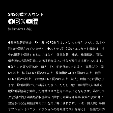
SNS公式アカウント
法令に基づく表記
●外国為替証拠金（FX）及びCFD取引はレバレッジ取引であり、元本や
利益が保証されていません。●ストップ注文及びロスカット機能は、損
失の限定を保証するものではなく、外国為替、株式、株価指数、商品、
債券等の相場急変等により証拠金以上の損失が発生する事もあります。
●取引に必要な証拠金（個人）FX：約定代金の4％以上、商品CFD：同
5％以上、株式CFD：同20％以上、株価指数CFD：同10％以上、債券
CFD：同2％以上、その他CFD：同20％以上（法人）銘柄ごとに異なり
ます。取引画面にてご確認ください。ただしFXは一般社団法人金融先
物取引業協会が算出した為替リスク想定比率以上となります。為替リス
ク想定比率は金融商品取引業等に関する内閣府令第117条第31項第1号に
規定される定量的計算モデルを用い算出されます。（法・個人共）各種
オプション（バニラ・オプションの売り建て取引を除く）：当該取引の