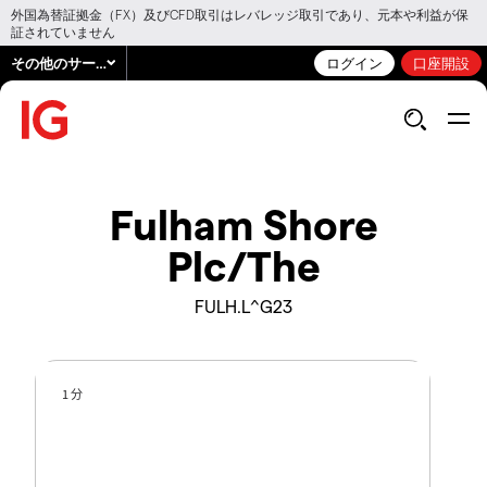
外国為替証拠金（FX）及びCFD取引はレバレッジ取引であり、元本や利益が保
証されていません
その他のサービス
ログイン
口座開設
Fulham Shore
Plc/The
FULH.L^G23
1 分