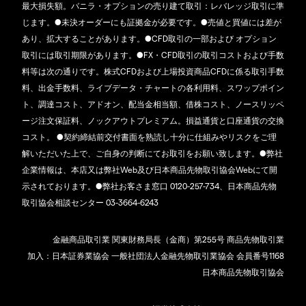
最大損失額。バニラ・オプションの売り建て取引：レバレッジ取引に準
じます。●未決オーダーにも証拠金が必要です。●売値と買値には差が
あり、拡大することがあります。●CFD取引の一部および オプション
取引には取引期限があります。●FX・CFD取引の取引コストおよび手数
料等は次の通りです。株式CFDおよび上場投資商品CFDに係る取引手数
料、出金手数料、ライブデータ・チャートの各利用料、スワップポイン
ト、調達コスト、アドオン、配当金相当額、借株コスト、ノースリッペ
ージ注文保証料、ノックアウトプレミアム。損益通貨と口座通貨の交換
コスト。 ●契約締結前交付書面を熟読し十分に仕組みやリスクをご理
解いただいた上で、ご自身の判断にてお取引をお願い致します。●弊社
企業情報は、本店又は弊社Web及び日本商品先物取引協会Webにて開
示されております。●弊社お客さま窓口 0120-257-734、日本商品先物
取引協会相談センター 03-3664-6243
金融商品取引業 関東財務局長（金商）第255号 商品先物取引業
加入：日本証券業協会 一般社団法人金融先物取引業協会 会員番号1168
日本商品先物取引協会