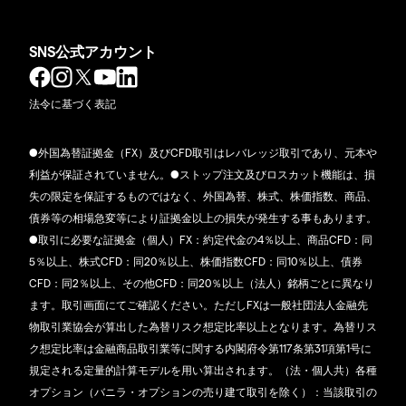
SNS公式アカウント
法令に基づく表記
●外国為替証拠金（FX）及びCFD取引はレバレッジ取引であり、元本や
利益が保証されていません。●ストップ注文及びロスカット機能は、損
失の限定を保証するものではなく、外国為替、株式、株価指数、商品、
債券等の相場急変等により証拠金以上の損失が発生する事もあります。
●取引に必要な証拠金（個人）FX：約定代金の4％以上、商品CFD：同
5％以上、株式CFD：同20％以上、株価指数CFD：同10％以上、債券
CFD：同2％以上、その他CFD：同20％以上（法人）銘柄ごとに異なり
ます。取引画面にてご確認ください。ただしFXは一般社団法人金融先
物取引業協会が算出した為替リスク想定比率以上となります。為替リス
ク想定比率は金融商品取引業等に関する内閣府令第117条第31項第1号に
規定される定量的計算モデルを用い算出されます。（法・個人共）各種
オプション（バニラ・オプションの売り建て取引を除く）：当該取引の