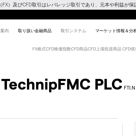
（FX）及びCFD取引はレバレッジ取引であり、元本や利益が保
用案内
取り扱い金融商品
取引システム
マーケット情報＆分
FX
株式CFD
株価指数CFD
商品CFD
上場投資商品 CFD
債
TechnipFMC PLC
FTI.N