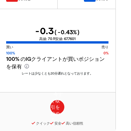
-0.3
(
-0.43
%)
高値:
70.11
安値:
67.7601
買い
売り
100%
0%
100%
のIGクライアントが買いポジション
を保有
レートは少なくとも20分遅れとなっております。
クイック
安全
高い信頼性