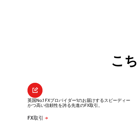
こち
英国No.1 FXプロバイダー1のお届けするスピーディー
かつ高い信頼性を誇る先進のFX取引。