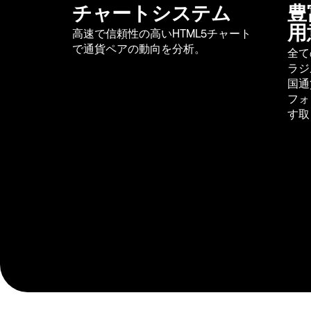
チャートシステム
豊
用
高速で信頼性の高いHTML5チャート
で通貨ペアの動向を分析。
全て
ラジ
国通
フォ
す取