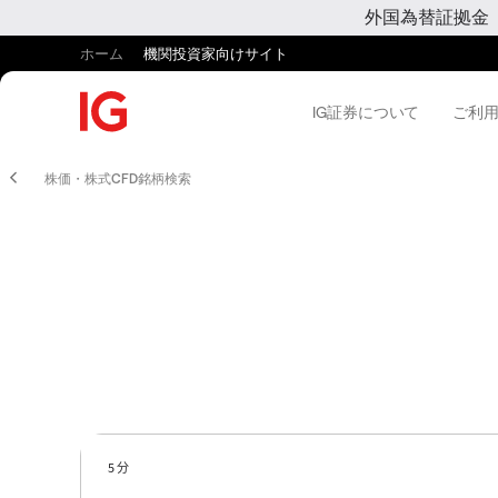
外国為替証拠金
ホーム
機関投資家向けサイト
IG証券について
ご利
株価・株式CFD銘柄検索
5 分