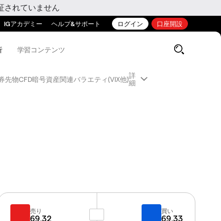
証されていません
IGアカデミー
ヘルプ&サポート
ログイン
口座開設
析
学習コンテンツ
詳
券先物CFD
暗号資産関連
バラエティ(VIX他)
細
売り
買い
69.32
69.33