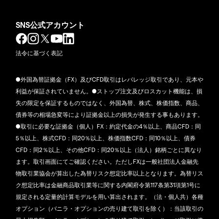
SNS公式アカウント
法令に基づく表記
●外国為替証拠金（FX）及びCFD取引はレバレッジ取引であり、元本や
利益が保証されていません。●ストップ注文及びロスカット機能は、損
失の限定を保証するものではなく、外国為替、株式、株価指数、商品、
債券等の相場急変等により証拠金以上の損失が発生する事もあります。
●取引に必要な証拠金（個人）FX：約定代金の4％以上、商品CFD：同
5％以上、株式CFD：同20％以上、株価指数CFD：同10％以上、債券
CFD：同2％以上、その他CFD：同20％以上（法人）銘柄ごとに異なり
ます。取引画面にてご確認ください。ただしFXは一般社団法人金融先
物取引業協会が算出した為替リスク想定比率以上となります。為替リス
ク想定比率は金融商品取引業等に関する内閣府令第117条第31項第1号に
規定される定量的計算モデルを用い算出されます。（法・個人共）各種
オプション（バニラ・オプションの売り建て取引を除く）：当該取引の