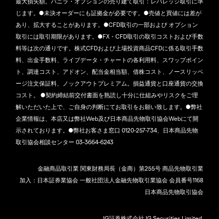
最大損失額。バニラ・オプションの売り建て取引：レバレッジ取引に準
じます。●未決オーダーにも証拠金が必要です。●売値と買値には差が
あり、拡大することがあります。●CFD取引の一部および オプション
取引には取引期限があります。●FX・CFD取引の取引コストおよび手数
料等は次の通りです。株式CFDおよび上場投資商品CFDに係る取引手数
料、出金手数料、ライブデータ・チャートの各利用料、スワップポイン
ト、調達コスト、アドオン、配当金相当額、借株コスト、ノースリッペ
ージ注文保証料、ノックアウトプレミアム。損益通貨と口座通貨の交換
コスト。 ●契約締結前交付書面を熟読し十分に仕組みやリスクをご理
解いただいた上で、ご自身の判断にてお取引をお願い致します。●弊社
企業情報は、本店又は弊社Web及び日本商品先物取引協会Webにて開
示されております。●弊社お客さま窓口 0120-257-734、日本商品先物
取引協会相談センター 03-3664-6243
金融商品取引業 関東財務局長（金商）第255号 商品先物取引業
加入：日本証券業協会 一般社団法人金融先物取引業協会 会員番号1168
日本商品先物取引協会
IG証券株式会社 IG Securities Limited.