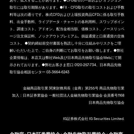
あり、拡大することがあります。●CFD取引の一部および オプション
取引には取引期限があります。●FX・CFD取引の取引コストおよび手数
料等は次の通りです。株式CFDおよび上場投資商品CFDに係る取引手数
料、出金手数料、ライブデータ・チャートの各利用料、スワップポイン
ト、調達コスト、アドオン、配当金相当額、借株コスト、ノースリッペ
ージ注文保証料、ノックアウトプレミアム。損益通貨と口座通貨の交換
コスト。 ●契約締結前交付書面を熟読し十分に仕組みやリスクをご理
解いただいた上で、ご自身の判断にてお取引をお願い致します。●弊社
企業情報は、本店又は弊社Web及び日本商品先物取引協会Webにて開
示されております。●弊社お客さま窓口 0120-257-734、日本商品先物
取引協会相談センター 03-3664-6243
金融商品取引業 関東財務局長（金商）第255号 商品先物取引業
加入：日本証券業協会 一般社団法人金融先物取引業協会 会員番号1168
日本商品先物取引協会
IG証券株式会社 IG Securities Limited.