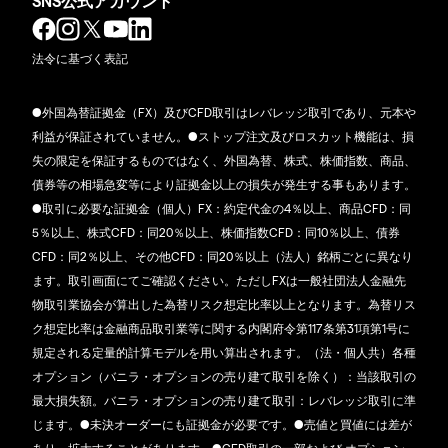
SNS公式アカウント
法令に基づく表記
●外国為替証拠金（FX）及びCFD取引はレバレッジ取引であり、元本や
利益が保証されていません。●ストップ注文及びロスカット機能は、損
失の限定を保証するものではなく、外国為替、株式、株価指数、商品、
債券等の相場急変等により証拠金以上の損失が発生する事もあります。
●取引に必要な証拠金（個人）FX：約定代金の4％以上、商品CFD：同
5％以上、株式CFD：同20％以上、株価指数CFD：同10％以上、債券
CFD：同2％以上、その他CFD：同20％以上（法人）銘柄ごとに異なり
ます。取引画面にてご確認ください。ただしFXは一般社団法人金融先
物取引業協会が算出した為替リスク想定比率以上となります。為替リス
ク想定比率は金融商品取引業等に関する内閣府令第117条第31項第1号に
規定される定量的計算モデルを用い算出されます。（法・個人共）各種
オプション（バニラ・オプションの売り建て取引を除く）：当該取引の
最大損失額。バニラ・オプションの売り建て取引：レバレッジ取引に準
じます。●未決オーダーにも証拠金が必要です。●売値と買値には差が