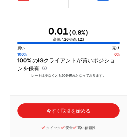
0.01
(
0.8
%)
高値:
1.26
安値:
1.23
買い
売り
100%
0%
100%
のIGクライアントが買いポジショ
ンを保有
レートは少なくとも20分遅れとなっております。
クイック
安全
高い信頼性