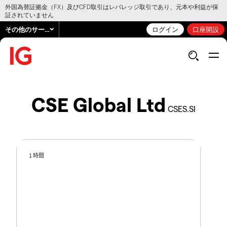
外国為替証拠金（FX）及びCFD取引はレバレッジ取引であり、元本や利益が保
証されていません
その他のサービス
ログイン
口座開設
CSE Global Ltd
CSES.SI
1 時間