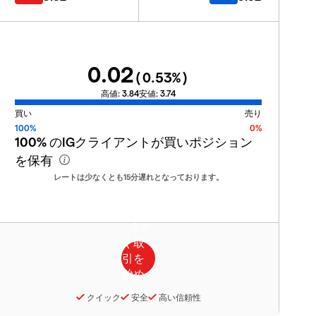
0.02
(
0.53
%)
高値:
3.84
安値:
3.74
買い
売り
100%
0%
100%
のIGクライアントが買いポジション
を保有
レートは少なくとも15分遅れとなっております。
クイック
安全
高い信頼性