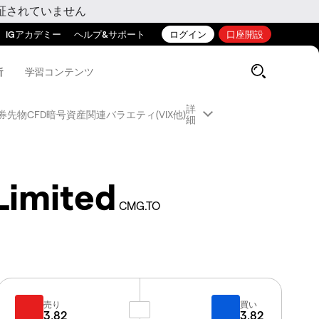
証されていません
IGアカデミー
ヘルプ&サポート
ログイン
口座開設
析
学習コンテンツ
詳
券先物CFD
暗号資産関連
バラエティ(VIX他)
細
Limited
CMG.TO
売り
買い
3.82
3.82