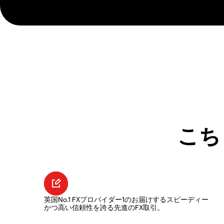
こち
英国No.1 FXプロバイダー1のお届けするスピーディー
かつ高い信頼性を誇る先進のFX取引。