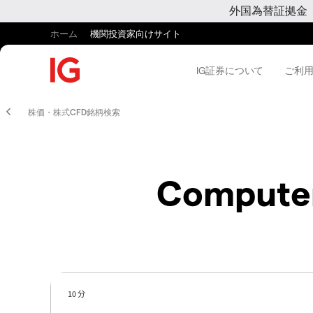
外国為替証拠金
ホーム
機関投資家向けサイト
IG証券について
ご利
株価・株式CFD銘柄検索
Computer
10 分