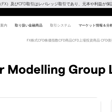
（FX）及びCFD取引はレバレッジ取引であり、元本や利益が保
用案内
取り扱い金融商品
取引システム
マーケット情報＆分
FX
株式CFD
株価指数CFD
商品CFD
上場投資商品 CFD
債
 Modelling Group 