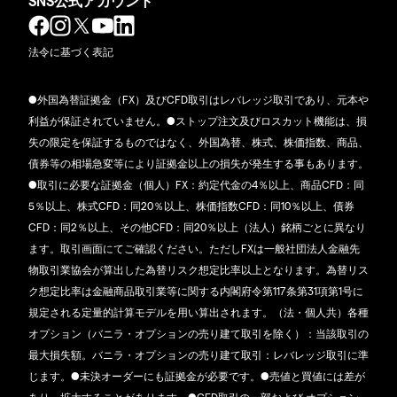
SNS公式アカウント
法令に基づく表記
●外国為替証拠金（FX）及びCFD取引はレバレッジ取引であり、元本や
利益が保証されていません。●ストップ注文及びロスカット機能は、損
失の限定を保証するものではなく、外国為替、株式、株価指数、商品、
債券等の相場急変等により証拠金以上の損失が発生する事もあります。
●取引に必要な証拠金（個人）FX：約定代金の4％以上、商品CFD：同
5％以上、株式CFD：同20％以上、株価指数CFD：同10％以上、債券
CFD：同2％以上、その他CFD：同20％以上（法人）銘柄ごとに異なり
ます。取引画面にてご確認ください。ただしFXは一般社団法人金融先
物取引業協会が算出した為替リスク想定比率以上となります。為替リス
ク想定比率は金融商品取引業等に関する内閣府令第117条第31項第1号に
規定される定量的計算モデルを用い算出されます。（法・個人共）各種
オプション（バニラ・オプションの売り建て取引を除く）：当該取引の
最大損失額。バニラ・オプションの売り建て取引：レバレッジ取引に準
じます。●未決オーダーにも証拠金が必要です。●売値と買値には差が