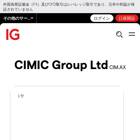
外国為替証拠金（FX）及びCFD取引はレバレッジ取引であり、元本や利益が保
証されていません
その他のサービス
ログイン
口座開設
CIMIC Group Ltd
CIM.AX
1 分