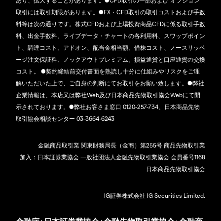
あり、拡大することがあります。●CFD取引の一部および オプション
取引には取引期限があります。●FX・CFD取引の取引コストおよび手数
料等は次の通りです。株式CFDおよび上場投資商品CFDに係る取引手数
料、出金手数料、ライブデータ・チャートの各利用料、スワップポイン
ト、調達コスト、アドオン、配当金相当額、借株コスト、ノースリッペ
ージ注文保証料、ノックアウトプレミアム。損益通貨と口座通貨の交換
コスト。 ●契約締結前交付書面を熟読し十分に仕組みやリスクをご理
解いただいた上で、ご自身の判断にてお取引をお願い致します。●弊社
企業情報は、本店又は弊社Web及び日本商品先物取引協会Webにて開
示されております。●弊社お客さま窓口 0120-257-734、日本商品先物
取引協会相談センター 03-3664-6243
金融商品取引業 関東財務局長（金商）第255号 商品先物取引業
加入：日本証券業協会 一般社団法人金融先物取引業協会 会員番号1168
日本商品先物取引協会
IG証券株式会社 IG Securities Limited.