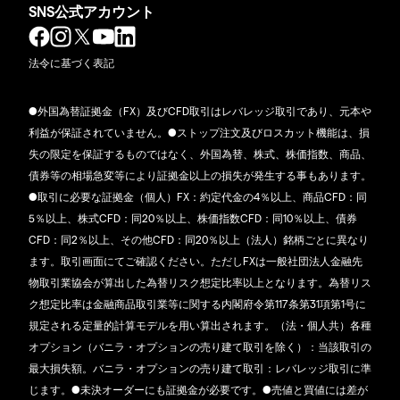
SNS公式アカウント
法令に基づく表記
●外国為替証拠金（FX）及びCFD取引はレバレッジ取引であり、元本や
利益が保証されていません。●ストップ注文及びロスカット機能は、損
失の限定を保証するものではなく、外国為替、株式、株価指数、商品、
債券等の相場急変等により証拠金以上の損失が発生する事もあります。
●取引に必要な証拠金（個人）FX：約定代金の4％以上、商品CFD：同
5％以上、株式CFD：同20％以上、株価指数CFD：同10％以上、債券
CFD：同2％以上、その他CFD：同20％以上（法人）銘柄ごとに異なり
ます。取引画面にてご確認ください。ただしFXは一般社団法人金融先
物取引業協会が算出した為替リスク想定比率以上となります。為替リス
ク想定比率は金融商品取引業等に関する内閣府令第117条第31項第1号に
規定される定量的計算モデルを用い算出されます。（法・個人共）各種
オプション（バニラ・オプションの売り建て取引を除く）：当該取引の
最大損失額。バニラ・オプションの売り建て取引：レバレッジ取引に準
じます。●未決オーダーにも証拠金が必要です。●売値と買値には差が