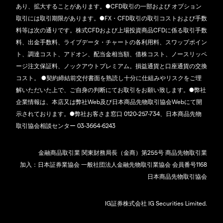
あり、拡大することがあります。●CFD取引の一部および オプション
取引には取引期限があります。●FX・CFD取引の取引コストおよび手数
料等は次の通りです。株式CFDおよび上場投資商品CFDに係る取引手数
料、出金手数料、ライブデータ・チャートの各利用料、スワップポイン
ト、調達コスト、アドオン、配当金相当額、借株コスト、ノースリッペ
ージ注文保証料、ノックアウトプレミアム。損益通貨と口座通貨の交換
コスト。 ●契約締結前交付書面を熟読し十分に仕組みやリスクをご理
解いただいた上で、ご自身の判断にてお取引をお願い致します。●弊社
企業情報は、本店又は弊社Web及び日本商品先物取引協会Webにて開
示されております。●弊社お客さま窓口 0120-257-734、日本商品先物
取引協会相談センター 03-3664-6243
金融商品取引業 関東財務局長（金商）第255号 商品先物取引業
加入：日本証券業協会 一般社団法人金融先物取引業協会 会員番号1168
日本商品先物取引協会
IG証券株式会社 IG Securities Limited.