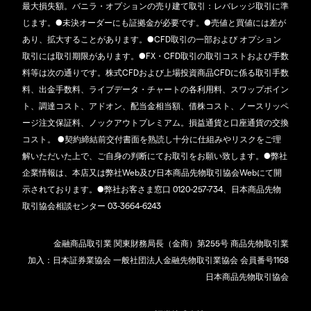
最大損失額。バニラ・オプションの売り建て取引：レバレッジ取引に準
じます。●未決オーダーにも証拠金が必要です。●売値と買値には差が
あり、拡大することがあります。●CFD取引の一部および オプション
取引には取引期限があります。●FX・CFD取引の取引コストおよび手数
料等は次の通りです。株式CFDおよび上場投資商品CFDに係る取引手数
料、出金手数料、ライブデータ・チャートの各利用料、スワップポイン
ト、調達コスト、アドオン、配当金相当額、借株コスト、ノースリッペ
ージ注文保証料、ノックアウトプレミアム。損益通貨と口座通貨の交換
コスト。 ●契約締結前交付書面を熟読し十分に仕組みやリスクをご理
解いただいた上で、ご自身の判断にてお取引をお願い致します。●弊社
企業情報は、本店又は弊社Web及び日本商品先物取引協会Webにて開
示されております。●弊社お客さま窓口 0120-257-734、日本商品先物
取引協会相談センター 03-3664-6243
金融商品取引業 関東財務局長（金商）第255号 商品先物取引業
加入：日本証券業協会 一般社団法人金融先物取引業協会 会員番号1168
日本商品先物取引協会