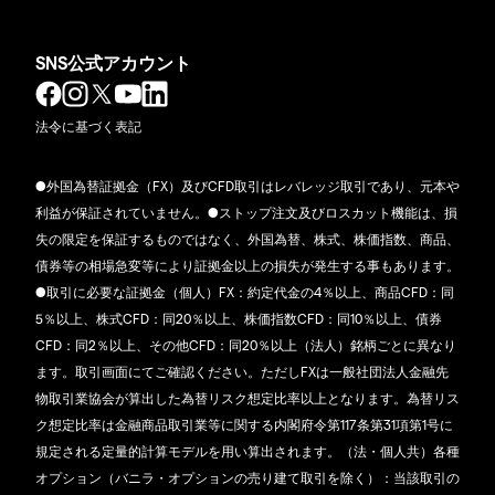
SNS公式アカウント
法令に基づく表記
●外国為替証拠金（FX）及びCFD取引はレバレッジ取引であり、元本や
利益が保証されていません。●ストップ注文及びロスカット機能は、損
失の限定を保証するものではなく、外国為替、株式、株価指数、商品、
債券等の相場急変等により証拠金以上の損失が発生する事もあります。
●取引に必要な証拠金（個人）FX：約定代金の4％以上、商品CFD：同
5％以上、株式CFD：同20％以上、株価指数CFD：同10％以上、債券
CFD：同2％以上、その他CFD：同20％以上（法人）銘柄ごとに異なり
ます。取引画面にてご確認ください。ただしFXは一般社団法人金融先
物取引業協会が算出した為替リスク想定比率以上となります。為替リス
ク想定比率は金融商品取引業等に関する内閣府令第117条第31項第1号に
規定される定量的計算モデルを用い算出されます。（法・個人共）各種
オプション（バニラ・オプションの売り建て取引を除く）：当該取引の