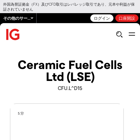
外国為替証拠金（FX）及びCFD取引はレバレッジ取引であり、元本や利益が保
証されていません
その他のサービス
ログイン
口座開設
Ceramic Fuel Cells
Ltd (LSE)
CFU.L^D15
5 分