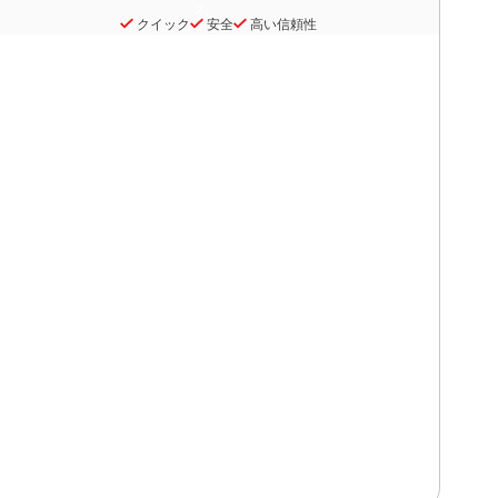
クイック
安全
高い信頼性