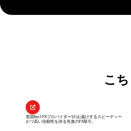
こち
英国No.1 FXプロバイダー1のお届けするスピーディー
かつ高い信頼性を誇る先進のFX取引。