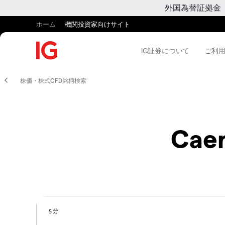
外国為替証拠金
ホーム
機関投資家向けサイト
IG証券について
ご利
株価・株式CFD銘柄検索
Caen
5 分