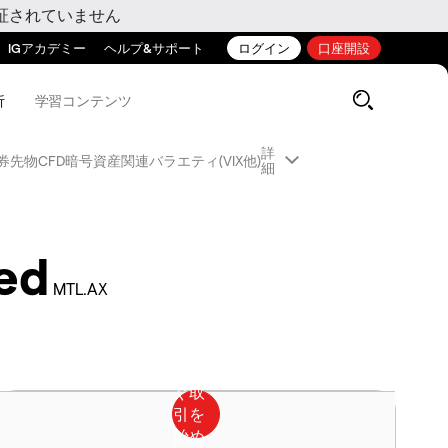
証されていません
IGアカデミー
ヘルプ&サポート
ログイン
口座開設
析
学習コンテンツ
詳
券先物CFD
暗号資産関連
バラエティ(VIX他)
細
ed
MTL.AX