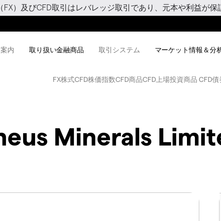
（FX）及びCFD取引はレバレッジ取引であり、元本や利益が保
用案内
取り扱い金融商品
取引システム
マーケット情報＆分
FX
株式CFD
株価指数CFD
商品CFD
上場投資商品 CFD
債
eus Minerals Limit