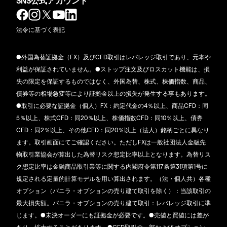
SNS公式アカウント
法令に基づく表記
●外国為替証拠金（FX）及びCFD取引はレバレッジ取引であり、元本や
利益が保証されていません。●ストップ注文及びロスカット機能は、損
失の限定を保証するものではなく、外国為替、株式、株価指数、商品、
債券等の相場急変等により証拠金以上の損失が発生する事もあります。
●取引に必要な証拠金（個人）FX：約定代金の4％以上、商品CFD：同
5％以上、株式CFD：同20％以上、株価指数CFD：同10％以上、債券
CFD：同2％以上、その他CFD：同20％以上（法人）銘柄ごとに異なり
ます。取引画面にてご確認ください。ただしFXは一般社団法人金融先
物取引業協会が算出した為替リスク想定比率以上となります。為替リス
ク想定比率は金融商品取引業等に関する内閣府令第117条第31項第1号に
規定される定量的計算モデルを用い算出されます。（法・個人共）各種
オプション（バニラ・オプションの売り建て取引を除く）：当該取引の
最大損失額。バニラ・オプションの売り建て取引：レバレッジ取引に準
じます。●未決オーダーにも証拠金が必要です。●売値と買値には差が