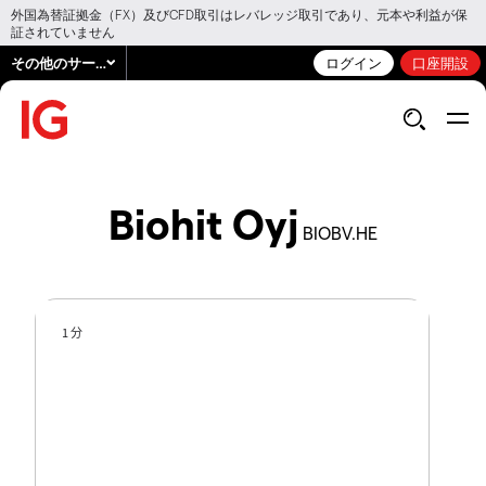
外国為替証拠金（FX）及びCFD取引はレバレッジ取引であり、元本や利益が保
証されていません
その他のサービス
ログイン
口座開設
Biohit Oyj
BIOBV.HE
1 分