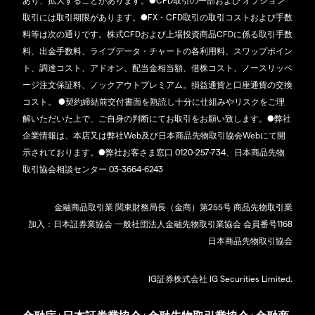
あり、拡大することがあります。●CFD取引の一部および オプション
取引には取引期限があります。●FX・CFD取引の取引コストおよび手数
料等は次の通りです。株式CFDおよび上場投資商品CFDに係る取引手数
料、出金手数料、ライブデータ・チャートの各利用料、スワップポイン
ト、調達コスト、アドオン、配当金相当額、借株コスト、ノースリッペ
ージ注文保証料、ノックアウトプレミアム。損益通貨と口座通貨の交換
コスト。 ●契約締結前交付書面を熟読し十分に仕組みやリスクをご理
解いただいた上で、ご自身の判断にてお取引をお願い致します。●弊社
企業情報は、本店又は弊社Web及び日本商品先物取引協会Webにて開
示されております。●弊社お客さま窓口 0120-257-734、日本商品先物
取引協会相談センター 03-3664-6243
金融商品取引業 関東財務局長（金商）第255号 商品先物取引業
加入：日本証券業協会 一般社団法人金融先物取引業協会 会員番号1168
日本商品先物取引協会
IG証券株式会社 IG Securities Limited.