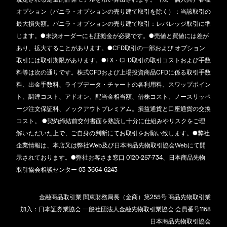
オプション（バニラ・オプションの売り建て取引を除く）：当該取引の
最大損失額。バニラ・オプションの売り建て取引：レバレッジ取引に準
じます。●未決オーダーにも証拠金が必要です。●売値と買値には差が
あり、拡大することがあります。●CFD取引の一部および オプション
取引には取引期限があります。●FX・CFD取引の取引コストおよび手数
料等は次の通りです。株式CFDおよび上場投資商品CFDに係る取引手数
料、出金手数料、ライブデータ・チャートの各利用料、スワップポイン
ト、調達コスト、アドオン、配当金相当額、借株コスト、ノースリッペ
ージ注文保証料、ノックアウトプレミアム。損益通貨と口座通貨の交換
コスト。 ●契約締結前交付書面を熟読し十分に仕組みやリスクをご理
解いただいた上で、ご自身の判断にてお取引をお願い致します。●弊社
企業情報は、本店又は弊社Web及び日本商品先物取引協会Webにて開
示されております。●弊社お客さま窓口 0120-257-734、日本商品先物
取引協会相談センター 03-3664-6243
金融商品取引業 関東財務局長（金商）第255号 商品先物取引業
加入：日本証券業協会 一般社団法人金融先物取引業協会 会員番号1168
日本商品先物取引協会