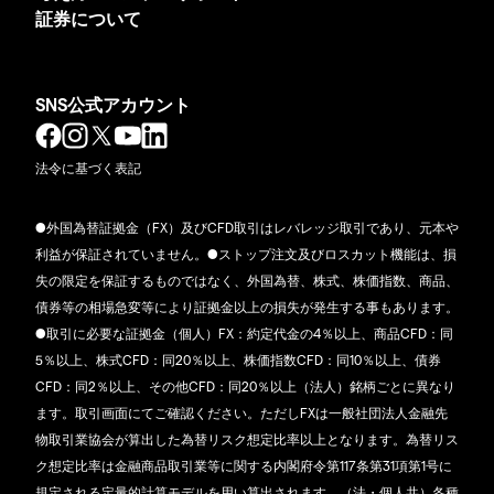
証券について
SNS公式アカウント
法令に基づく表記
●外国為替証拠金（FX）及びCFD取引はレバレッジ取引であり、元本や
利益が保証されていません。●ストップ注文及びロスカット機能は、損
失の限定を保証するものではなく、外国為替、株式、株価指数、商品、
債券等の相場急変等により証拠金以上の損失が発生する事もあります。
●取引に必要な証拠金（個人）FX：約定代金の4％以上、商品CFD：同
5％以上、株式CFD：同20％以上、株価指数CFD：同10％以上、債券
CFD：同2％以上、その他CFD：同20％以上（法人）銘柄ごとに異なり
ます。取引画面にてご確認ください。ただしFXは一般社団法人金融先
物取引業協会が算出した為替リスク想定比率以上となります。為替リス
ク想定比率は金融商品取引業等に関する内閣府令第117条第31項第1号に
規定される定量的計算モデルを用い算出されます。（法・個人共）各種