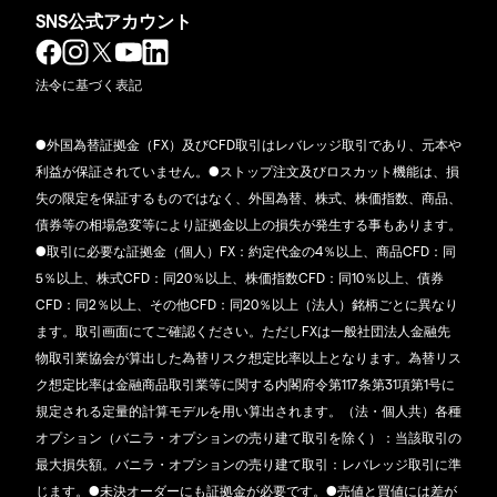
SNS公式アカウント
法令に基づく表記
●外国為替証拠金（FX）及びCFD取引はレバレッジ取引であり、元本や
利益が保証されていません。●ストップ注文及びロスカット機能は、損
失の限定を保証するものではなく、外国為替、株式、株価指数、商品、
債券等の相場急変等により証拠金以上の損失が発生する事もあります。
●取引に必要な証拠金（個人）FX：約定代金の4％以上、商品CFD：同
5％以上、株式CFD：同20％以上、株価指数CFD：同10％以上、債券
CFD：同2％以上、その他CFD：同20％以上（法人）銘柄ごとに異なり
ます。取引画面にてご確認ください。ただしFXは一般社団法人金融先
物取引業協会が算出した為替リスク想定比率以上となります。為替リス
ク想定比率は金融商品取引業等に関する内閣府令第117条第31項第1号に
規定される定量的計算モデルを用い算出されます。（法・個人共）各種
オプション（バニラ・オプションの売り建て取引を除く）：当該取引の
最大損失額。バニラ・オプションの売り建て取引：レバレッジ取引に準
じます。●未決オーダーにも証拠金が必要です。●売値と買値には差が