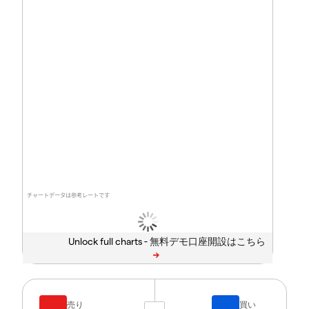
チャートデータは参考レートです
Unlock full charts -
売り
買い