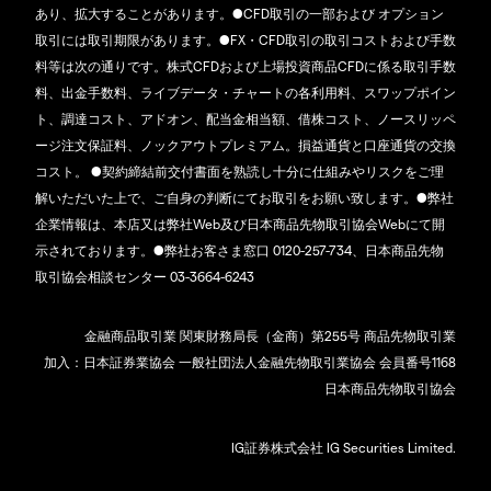
あり、拡大することがあります。●CFD取引の一部および オプション
取引には取引期限があります。●FX・CFD取引の取引コストおよび手数
料等は次の通りです。株式CFDおよび上場投資商品CFDに係る取引手数
料、出金手数料、ライブデータ・チャートの各利用料、スワップポイン
ト、調達コスト、アドオン、配当金相当額、借株コスト、ノースリッペ
ージ注文保証料、ノックアウトプレミアム。損益通貨と口座通貨の交換
コスト。 ●契約締結前交付書面を熟読し十分に仕組みやリスクをご理
解いただいた上で、ご自身の判断にてお取引をお願い致します。●弊社
企業情報は、本店又は弊社Web及び日本商品先物取引協会Webにて開
示されております。●弊社お客さま窓口 0120-257-734、日本商品先物
取引協会相談センター 03-3664-6243
金融商品取引業 関東財務局長（金商）第255号 商品先物取引業
加入：日本証券業協会 一般社団法人金融先物取引業協会 会員番号1168
日本商品先物取引協会
IG証券株式会社 IG Securities Limited.