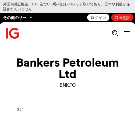
外国為替証拠金（FX）及びCFD取引はレバレッジ取引であり、元本や利益が保
証されていません
その他のサービス
ログイン
口座開設
Bankers Petroleum
Ltd
BNK.TO
5 分