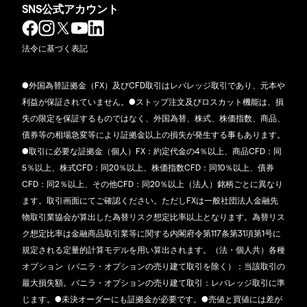
SNS公式アカウント
法令に基づく表記
●外国為替証拠金（FX）及びCFD取引はレバレッジ取引であり、元本や
利益が保証されていません。●ストップ注文及びロスカット機能は、損
失の限定を保証するものではなく、外国為替、株式、株価指数、商品、
債券等の相場急変等により証拠金以上の損失が発生する事もあります。
●取引に必要な証拠金（個人）FX：約定代金の4％以上、商品CFD：同
5％以上、株式CFD：同20％以上、株価指数CFD：同10％以上、債券
CFD：同2％以上、その他CFD：同20％以上（法人）銘柄ごとに異なり
ます。取引画面にてご確認ください。ただしFXは一般社団法人金融先
物取引業協会が算出した為替リスク想定比率以上となります。為替リス
ク想定比率は金融商品取引業等に関する内閣府令第117条第31項第1号に
規定される定量的計算モデルを用い算出されます。（法・個人共）各種
オプション（バニラ・オプションの売り建て取引を除く）：当該取引の
最大損失額。バニラ・オプションの売り建て取引：レバレッジ取引に準
じます。●未決オーダーにも証拠金が必要です。●売値と買値には差が