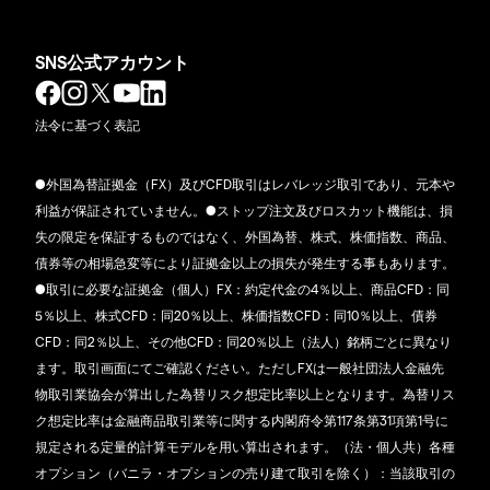
SNS公式アカウント
法令に基づく表記
●外国為替証拠金（FX）及びCFD取引はレバレッジ取引であり、元本や
利益が保証されていません。●ストップ注文及びロスカット機能は、損
失の限定を保証するものではなく、外国為替、株式、株価指数、商品、
債券等の相場急変等により証拠金以上の損失が発生する事もあります。
●取引に必要な証拠金（個人）FX：約定代金の4％以上、商品CFD：同
5％以上、株式CFD：同20％以上、株価指数CFD：同10％以上、債券
CFD：同2％以上、その他CFD：同20％以上（法人）銘柄ごとに異なり
ます。取引画面にてご確認ください。ただしFXは一般社団法人金融先
物取引業協会が算出した為替リスク想定比率以上となります。為替リス
ク想定比率は金融商品取引業等に関する内閣府令第117条第31項第1号に
規定される定量的計算モデルを用い算出されます。（法・個人共）各種
オプション（バニラ・オプションの売り建て取引を除く）：当該取引の