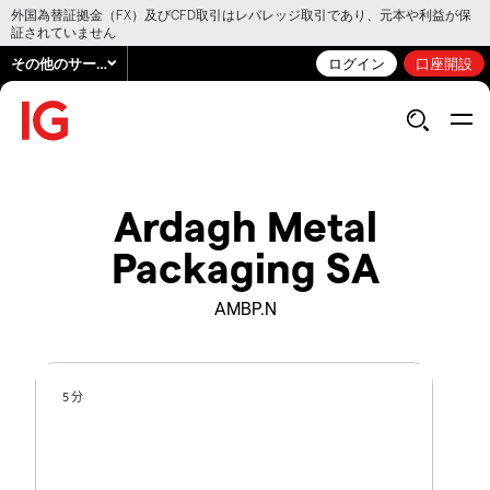
外国為替証拠金（FX）及びCFD取引はレバレッジ取引であり、元本や利益が保
証されていません
その他のサービス
ログイン
口座開設
Ardagh Metal
Packaging SA
AMBP.N
5 分