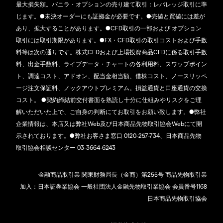
最大損失額。バニラ・オプションの売り建て取引：レバレッジ取引に準
じます。●未決オーダーにも証拠金が必要です。●売値と買値には差が
あり、拡大することがあります。●CFD取引の一部および オプション
取引には取引期限があります。●FX・CFD取引の取引コストおよび手数
料等は次の通りです。株式CFDおよび上場投資商品CFDに係る取引手数
料、出金手数料、ライブデータ・チャートの各利用料、スワップポイン
ト、調達コスト、アドオン、配当金相当額、借株コスト、ノースリッペ
ージ注文保証料、ノックアウトプレミアム。損益通貨と口座通貨の交換
コスト。 ●契約締結前交付書面を熟読し十分に仕組みやリスクをご理
解いただいた上で、ご自身の判断にてお取引をお願い致します。●弊社
企業情報は、本店又は弊社Web及び日本商品先物取引協会Webにて開
示されております。●弊社お客さま窓口 0120-257-734、日本商品先物
取引協会相談センター 03-3664-6243
金融商品取引業 関東財務局長（金商）第255号 商品先物取引業
加入：日本証券業協会 一般社団法人金融先物取引業協会 会員番号1168
日本商品先物取引協会